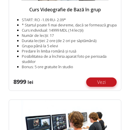
Curs Videografie de Bază în grup
START:
RO -1.09 RU- 2.09*
* Startul poate fi mai devreme, dacă se formează grupa
Curs individual:
14999 MDL (14 lecții)
Număr de lecții:
17
Durata lecției:
2 ore (de 2 ori pe săptămână)
Grupa până la 5 elevi
Predare în limba română și rusă
Posibilitatea de a închiria aparat foto pe perioada
studiilor
Bonus:
5 ore gratuite în studio
8999
lei
Vezi