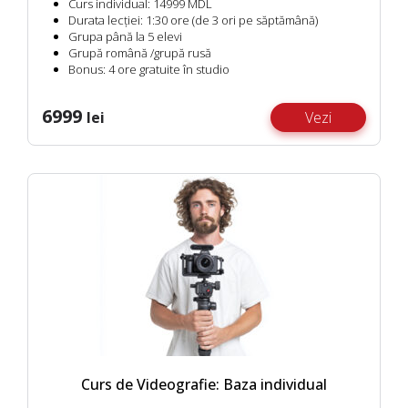
Сurs individual:
14999 MDL
Durata lecției:
1:30 ore (de 3 ori pe săptămână)
Grupa până la 5 elevi
Grupă română /grupă rusă
Bonus:
4 ore gratuite în studio
6999
lei
Vezi
Curs de Videografie: Baza individual