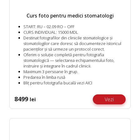
Curs foto pentru medici stomatologi
START:
RU – 02.09 RO – OFF
CURS INDIVIDUAL:
15000 MDL
Destinat fotografilor din clinicile stomatologice și
stomatologilor care doresc să documenteze istoricul
pacienților și să urmeze un protocol corect.
Oferim o soluție completă pentru fotografia
stomatologică — selectarea echipamentului foto,
instruire și integrare în cadrul clinicii.
Maximum 3 persoane în grup.
Predarea în limba rusă
Bliț pentru fototgrafia bucală vezi
AICI
8499
lei
Vezi