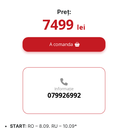
Preț:
7499
lei
A comanda
Informație
079926992
START
:
RO – 8.09, RU – 10.09*