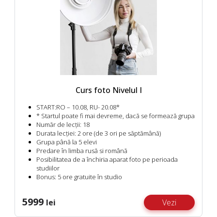
Curs foto Nivelul I
START:
RO – 10.08, RU- 20.08*
* Startul poate fi mai devreme, dacă se formează grupa
Număr de lecții:
18
Durata lecției:
2 ore (de 3 ori pe săptămână)
Grupa până la 5 elevi
Predare în limba rusă si română
Posibilitatea de a închiria aparat foto pe perioada
studiilor
Bonus:
5 ore gratuite în studio
5999
lei
Vezi