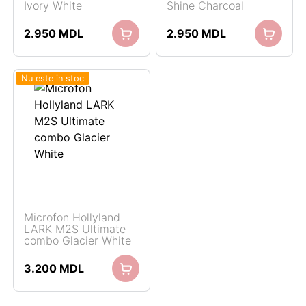
Ivory White
Shine Charcoal
2.950
MDL
2.950
MDL
Nu este in stoc
Microfon Hollyland
LARK M2S Ultimate
combo Glacier White
3.200
MDL