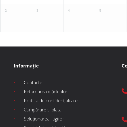
2
3
4
5
Informație
Co
Contacte
Returnarea mărfurilor
Politica de confidențialitate
Cumpărare si plata
Soluționarea litigiilor