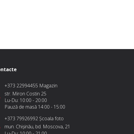
ntacte
+373 22994455
Magazin
str. Miron Costin 25
Lu-Du:
10:00 - 20:00
Pauză de masă
14:00 - 15:00
+373 79926992
Școala foto
mun. Chișinău, bd. Moscova, 21
Lu-Du:
10:00 - 21:00