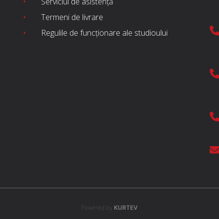
Serviciul de asistență
Termeni de livrare
Regulile de funcționare ale studioului
Powered by
KURTEV