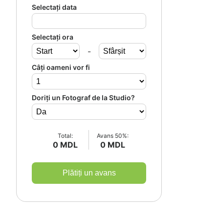
Selectați data
Selectați ora
-
Câți oameni vor fi
Doriți un Fotograf de la Studio?
Total:
Avans 50%:
0 MDL
0 MDL
Plătiți un avans