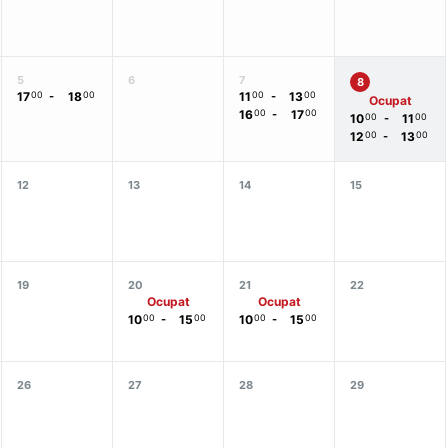
5
6
7
8
17
00
-
18
00
11
00
-
13
00
Ocupat
16
00
-
17
00
10
00
-
11
00
12
00
-
13
00
12
13
14
15
19
20
21
22
Ocupat
Ocupat
10
00
-
15
00
10
00
-
15
00
26
27
28
29