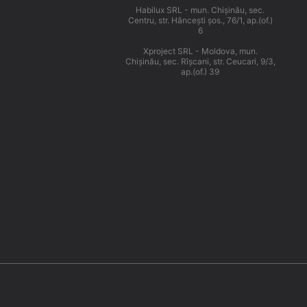
Habilux SRL - mun. Chişinău, sec.
Centru, str. Hânceşti şos., 76/1, ap.(of.)
6
Xproject SRL - Moldova, mun.
Chişinău, sec. Rîşcani, str. Ceucari, 9/3,
ap.(of.) 39