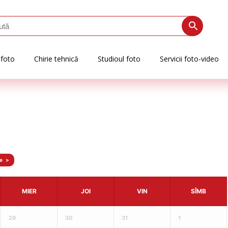
 foto
Chirie tehnică
Studioul foto
Servicii foto-video
>
MIER
JOI
VIN
SÎMB
29
30
31
1