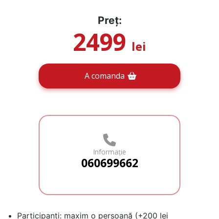
Preț:
2499
lei
A comanda
Informație
060699662
Participanți: maxim o persoană (+200 lei