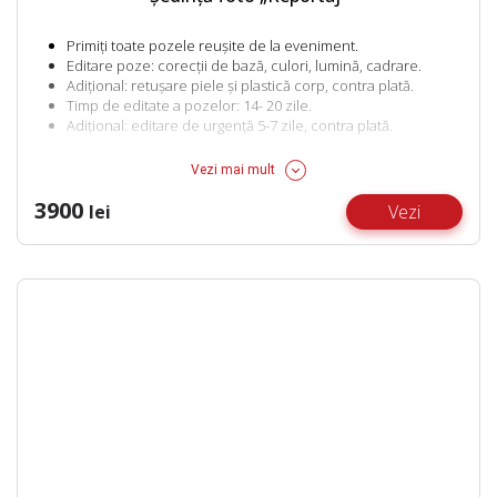
Primiți toate pozele reușite de la eveniment.
Editare poze: corecții de bază, culori, lumină, cadrare.
Adițional: retușare piele și plastică corp, contra plată.
Timp de editate a pozelor: 14- 20 zile.
Adițional: editare de urgență 5-7 zile, contra plată.
Preţ:
Vezi mai mult
Botezul/ Cununia Religioasă: 3900 lei – 1 oră
3900
lei
Vezi
Pentru orele suplimentare 1900 lei/ora
Cumetria: 3900 lei – 1 oră
Pentru orele suplimentare 1900 lei/ora
Nunta: 15.900 lei
Fotograful va fi alături de voi pe tot parcursul zilei, până la
torta finală de la local
Zile de naștere și alte evenimente: 3900 lei – 1 oră