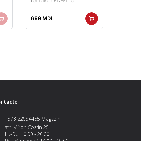
for Nikon EN-EL15
699
MDL
ntacte
+373 22994455
Magazin
str. Miron Costin 25
Lu-Du:
10:00 - 20:00