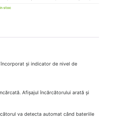
In stoc
corporat și indicator de nivel de
cărcată. Afișajul încărcătorului arată și
ărcătorul va detecta automat când bateriile