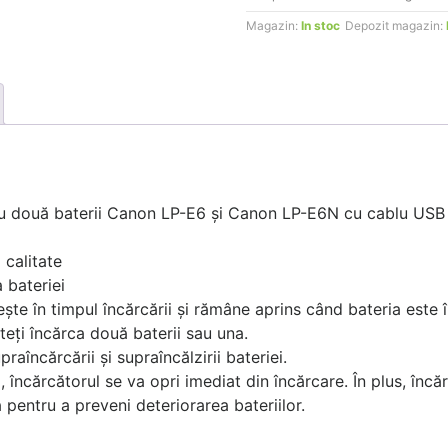
p/u
Magazin:
In stoc
Depozit magazin:
Canon
LP-
E6
LP-
E6n
LP-
E6Nh
două baterii Canon LP-E6 și Canon LP-E6N cu cablu USB în
 calitate
 bateriei
ște în timpul încărcării și rămâne aprins când bateria este în
uteți încărca două baterii sau una.
aîncărcării și supraîncălzirii bateriei.
încărcătorul se va opri imediat din încărcare. În plus, înc
 pentru a preveni deteriorarea bateriilor.