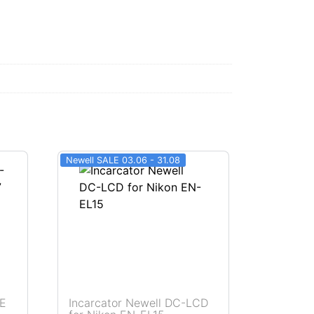
Newell SALE 03.06 - 31.08
7E
Incarcator Newell DC-LCD