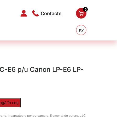
0
Contacte
РУ
LC-E6 p/u Canon LP-E6 LP-
ugă în coș
rand
,
Incarcatoare pentru camere
,
Elemente de putere
,
JJC