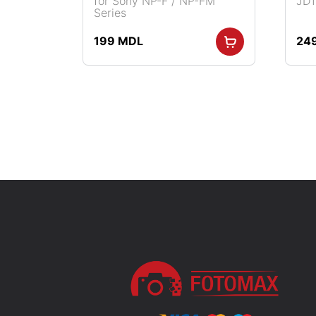
for Sony NP-F / NP-FM
JD1
Series
Adaugă în coș
199
MDL
24