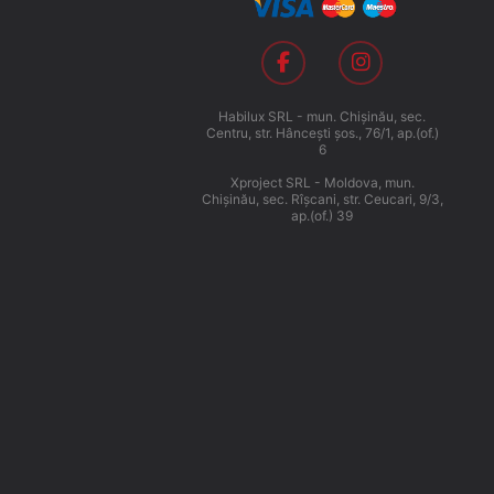
Habilux SRL - mun. Chişinău, sec.
Centru, str. Hânceşti şos., 76/1, ap.(of.)
6
Xproject SRL - Moldova, mun.
Chişinău, sec. Rîşcani, str. Ceucari, 9/3,
ap.(of.) 39