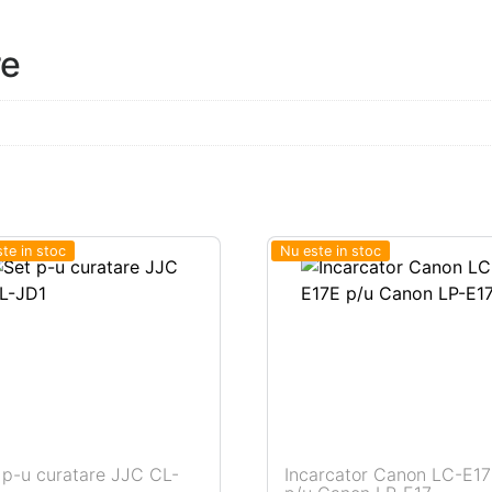
re
te in stoc
Nu este in stoc
 p-u curatare JJC CL-
Incarcator Canon LC-E1