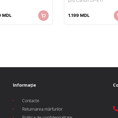
p/u Canon LP-E17
9
MDL
1.199
MDL
Informație
Co
Contacte
Returnarea mărfurilor
Politica de confidențialitate