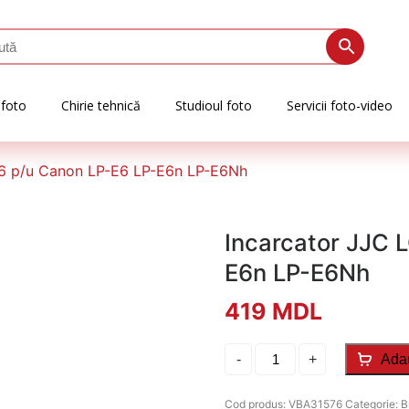
 foto
Chirie tehnică
Studioul foto
Servicii foto-video
E6 p/u Canon LP-E6 LP-E6n LP-E6Nh
Incarcator JJC 
E6n LP-E6Nh
419
MDL
Cantitate
-
+
Ada
Incarcator
JJC
LC-
Cod produs:
VBA31576
Categorie:
B
E6