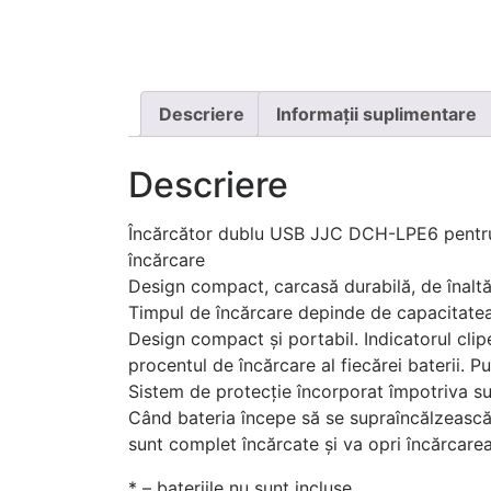
Descriere
Informații suplimentare
Descriere
Încărcător dublu USB JJC DCH-LPE6 pentru 
încărcare
Design compact, carcasă durabilă, de înaltă
Timpul de încărcare depinde de capacitatea
Design compact și portabil. Indicatorul clipe
procentul de încărcare al fiecărei baterii. P
Sistem de protecție încorporat împotriva supr
Când bateria începe să se supraîncălzească, 
sunt complet încărcate și va opri încărcarea
* – bateriile nu sunt incluse