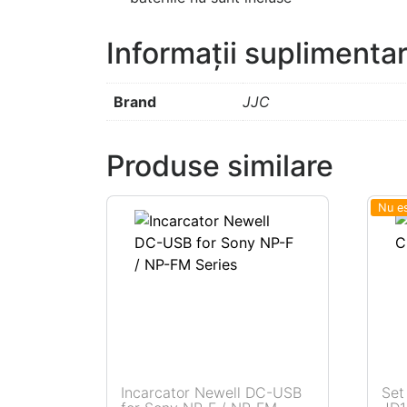
Informații suplimenta
Brand
JJC
Produse similare
Nu es
Incarcator Newell DC-USB
Set