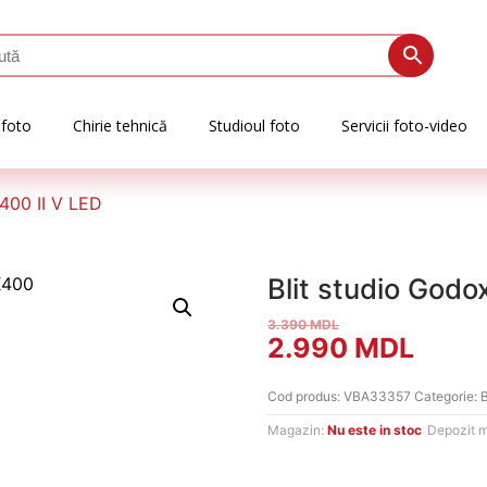
 foto
Chirie tehnică
Studioul foto
Servicii foto-video
400 II V LED
Blit studio Godo
3.390
MDL
Prețul
Prețu
2.990
MDL
inițial
curen
Cod produs:
VBA33357
Categorie:
a
este:
Magazin:
Nu este in stoc
Depozit 
fost:
2.99