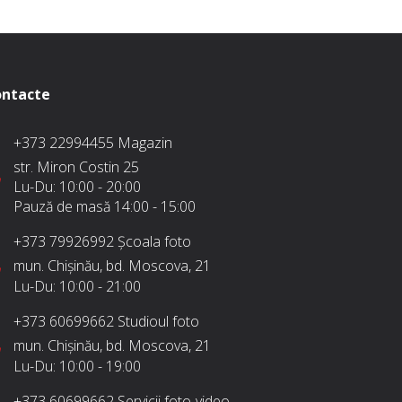
ntacte
+373 22994455
Magazin
str. Miron Costin 25
Lu-Du:
10:00 - 20:00
Pauză de masă
14:00 - 15:00
+373 79926992
Școala foto
mun. Chișinău, bd. Moscova, 21
Lu-Du:
10:00 - 21:00
+373 60699662
Studioul foto
mun. Chișinău, bd. Moscova, 21
Lu-Du:
10:00 - 19:00
+373 60699662
Servicii foto-video