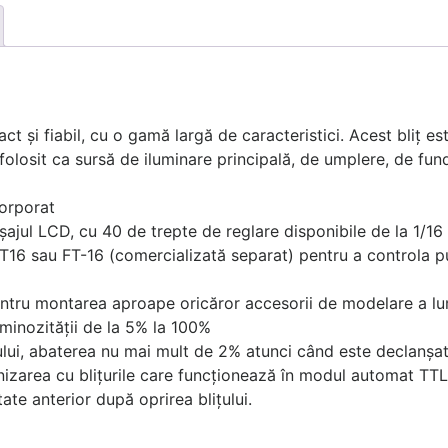
3.390 MDL.
ct și fiabil, cu o gamă largă de caracteristici. Acest bliț e
olosit ca sursă de iluminare principală, de umplere, de fundal
corporat
șajul LCD, cu 40 de trepte de reglare disponibile de la 1/16 la
XT16 sau FT-16 (comercializată separat) pentru a controla pu
tru montarea aproape oricăror accesorii de modelare a lum
inozității de la 5% la 100%
lului, abaterea nu mai mult de 2% atunci când este declanșa
onizarea cu blițurile care funcționează în modul automat TTL
ate anterior după oprirea blițului.