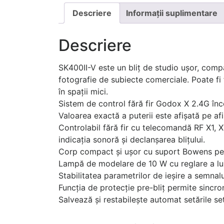
Descriere
Informații suplimentare
Descriere
SK400II-V este un bliț de studio ușor, compa
fotografie de subiecte comerciale. Poate fi f
în spații mici.
Sistem de control fără fir Godox X 2.4G în
Valoarea exactă a puterii este afișată pe afi
Controlabil fără fir cu telecomandă RF X1, 
indicația sonoră și declanșarea blițului.
Corp compact și ușor cu suport Bowens pen
Lampă de modelare de 10 W cu reglare a lum
Stabilitatea parametrilor de ieșire a semna
Funcția de protecție pre-bliț permite sincr
Salvează și restabilește automat setările set