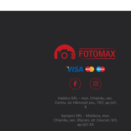
Habilux SRL - mun. Chişinău, sec.
Centru, str. Hânceşti şos., 76/1, ap.(of.)
6
Xproject SRL - Moldova, mun.
Chişinău, sec. Rîşcani, str. Ceucari, 9/3,
ap.(of.) 39