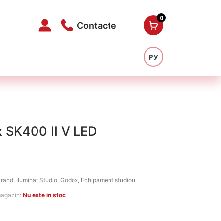
0
Contacte
РУ
x SK400 II V LED
l
t
Brand
,
Iluminat Studio
,
Godox
,
Echipament studiou
magazin:
Nu este in stoc
0 MDL.