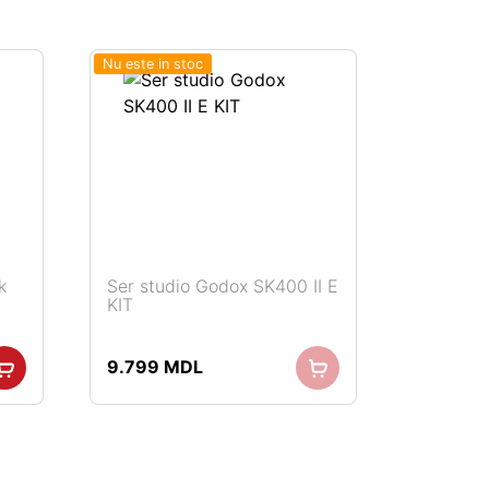
Nu este in stoc
k
Ser studio Godox SK400 II E
KIT
9.799
MDL