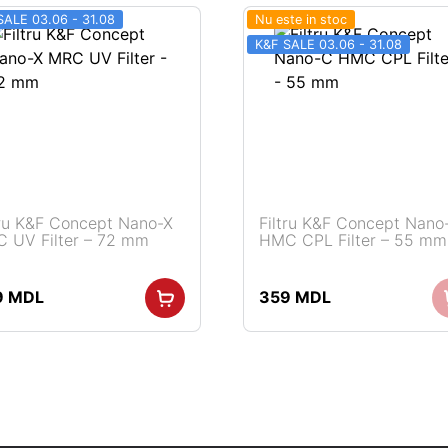
SALE 03.06 - 31.08
Nu este in stoc
K&F SALE 03.06 - 31.08
tru K&F Concept Nano-X
Filtru K&F Concept Nano
 UV Filter – 72 mm
HMC CPL Filter – 55 mm
9
MDL
359
MDL