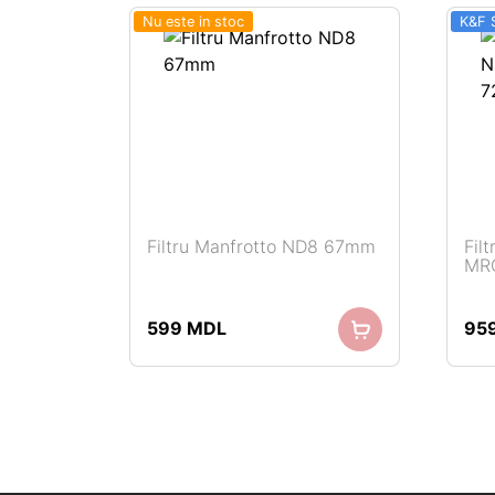
Nu este in stoc
K&F 
Filtru Manfrotto ND8 67mm
Fil
MRC
Adaugă în coș
599
MDL
95