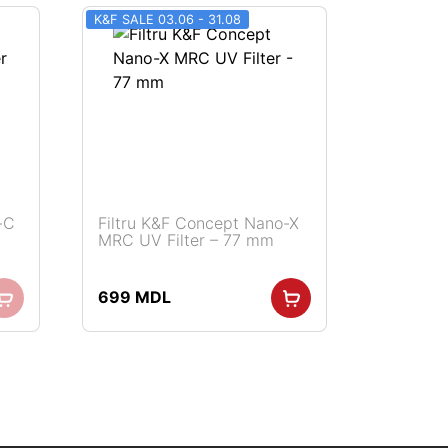
K&F SALE 03.06 - 31.08
-C
Filtru K&F Concept Nano-X
MRC UV Filter – 77 mm
699
MDL