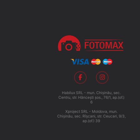
Habilux SRL - mun. Chişinău, sec.
Centru, str. Hânceşti şos., 76/1, ap.(of.)
6
Xproject SRL - Moldova, mun.
Chişinău, sec. Rîşcani, str. Ceucari, 9/3,
ap.(of.) 39