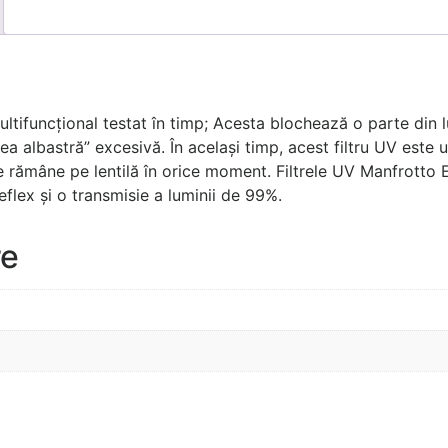
u multifuncțional testat în timp; Acesta blochează o parte din 
rea albastră” excesivă. În același timp, acest filtru UV este
ate rămâne pe lentilă în orice moment. Filtrele UV Manfrotto E
eflex și o transmisie a luminii de 99%.
re