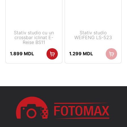
Stativ studio cu un
Stativ studio
crossbar iclinat E-
WEIFENG LS-523
Reise BS11
1.899
MDL
1.299
MDL