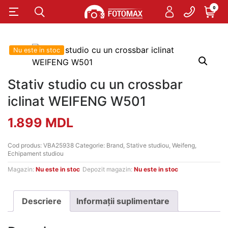
0
Nu este in stoc
Stativ studio cu un crossbar
iclinat WEIFENG W501
1.899
MDL
Cod produs:
VBA25938
Categorie:
Brand
,
Stative studiou
,
Weifeng
,
Echipament studiou
Magazin:
Nu este in stoc
Depozit magazin:
Nu este in stoc
Descriere
Informații suplimentare