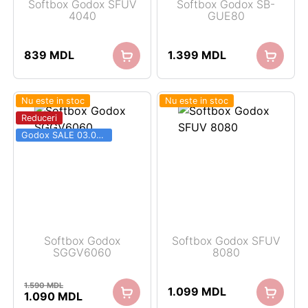
Softbox Godox SFUV
Softbox Godox SB-
4040
GUE80
839
MDL
1.399
MDL
Nu este in stoc
Nu este in stoc
Reduceri
Godox SALE 03.06 - 31.08
Softbox Godox
Softbox Godox SFUV
SGGV6060
8080
1.590
MDL
1.099
MDL
Prețul
Prețul
1.090
MDL