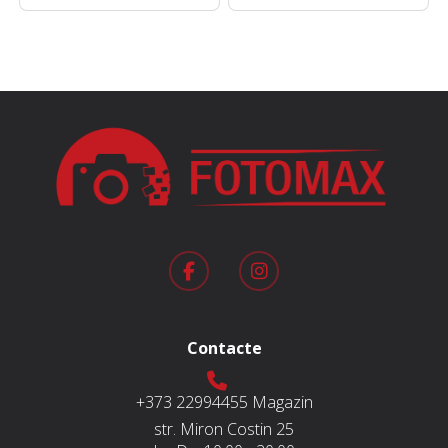
inițial
curent
a
este:
fost:
1.090 MDL.
1.590 MDL.
Contacte
+373 22994455
Magazin
str. Miron Costin 25