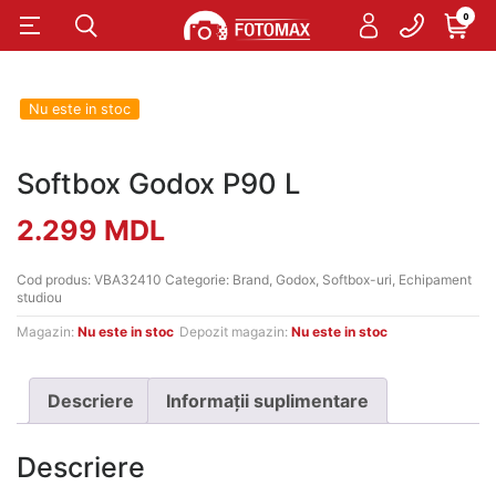
0
Nu este in stoc
Softbox Godox P90 L
2.299
MDL
Cod produs:
VBA32410
Categorie:
Brand
,
Godox
,
Softbox-uri
,
Echipament
studiou
Magazin:
Nu este in stoc
Depozit magazin:
Nu este in stoc
Descriere
Informații suplimentare
Descriere