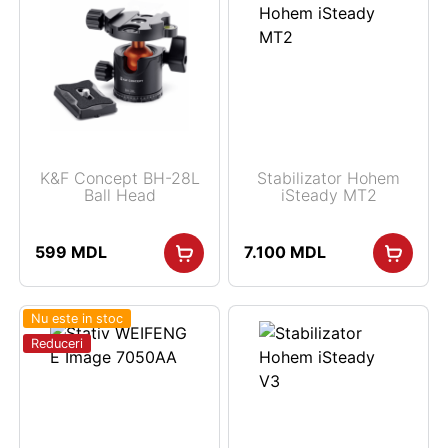
K&F Concept BH-28L
Stabilizator Hohem
Ball Head
iSteady MT2
599
MDL
7.100
MDL
Nu este in stoc
Reduceri