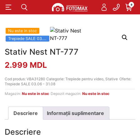
0
Nu este in stoc
Trepiede SALE 03.06 - 31.08
Stativ Nest NT-777
2.999
MDL
Cod produs:
VBA31280
Categorie:
Trepiede pentru video
,
Stative
Oferte:
Trepiede SALE 03.06 - 31.08
Magazin:
Nu este in stoc
Depozit magazin:
Nu este in stoc
Descriere
Informații suplimentare
Descriere