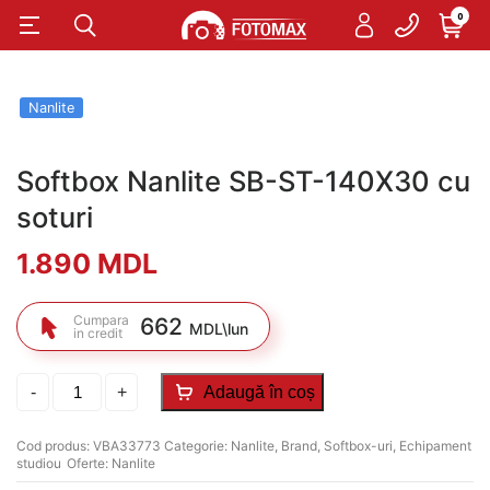
0
Nanlite
Softbox Nanlite SB-ST-140X30 cu
soturi
1.890
MDL
Cumpara
662
MDL\lun
in credit
Cantitate
-
+
Adaugă în coș
Softbox
Nanlite
SB-
Cod produs:
VBA33773
Categorie:
Nanlite
,
Brand
,
Softbox-uri
,
Echipament
ST-
studiou
Oferte:
Nanlite
140X30
cu