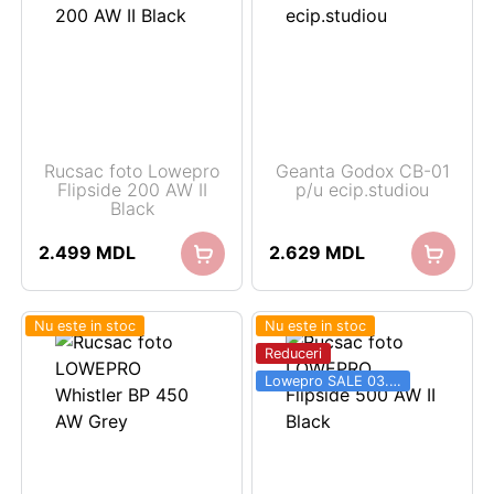
Rucsac foto Lowepro
Geanta Godox CB-01
Flipside 200 AW II
p/u ecip.studiou
Black
2.499
MDL
2.629
MDL
Nu este in stoc
Nu este in stoc
Reduceri
Lowepro SALE 03.06 - 31.08