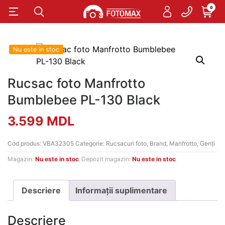
0
Nu este in stoc
Rucsac foto Manfrotto
Bumblebee PL-130 Black
3.599
MDL
Cod produs:
VBA32305
Categorie:
Rucsacuri foto
,
Brand
,
Manfrotto
,
Genți
Magazin:
Nu este in stoc
Depozit magazin:
Nu este in stoc
Descriere
Informații suplimentare
Descriere