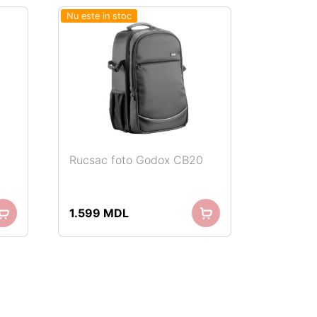
Nu este in stoc
Rucsac foto Godox CB20
1.599
MDL