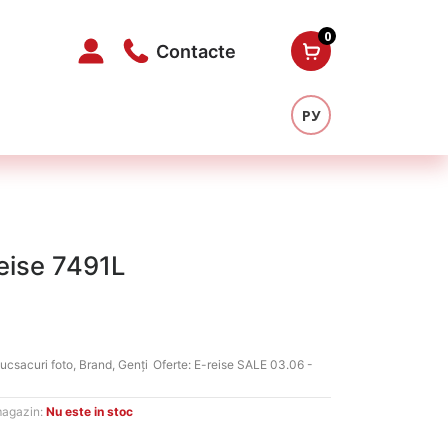
0
Contacte
РУ
eise 7491L
ucsacuri foto
,
Brand
,
Genți
Oferte:
E-reise SALE 03.06 -
magazin:
Nu este in stoc
L.