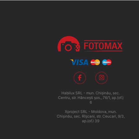
Habilux SRL - mun. Chişinău, sec.
Centru, str. Hânceşti şos., 76/1, ap.(of.)
6
Xproject SRL - Moldova, mun.
Chişinău, sec. Rîşcani, str. Ceucari, 9/3,
ap.(of.) 39