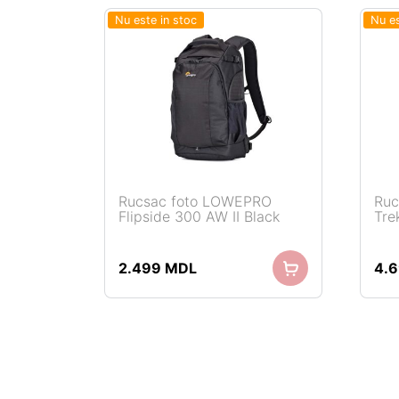
Nu este in stoc
Nu es
Rucsac foto LOWEPRO
Ruc
Flipside 300 AW II Black
Tre
Citește mai mult
2.499
MDL
4.