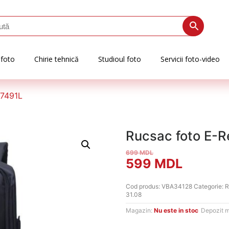
 foto
Chirie tehnică
Studioul foto
Servicii foto-video
 7491L
Rucsac foto E-R
699
MDL
Prețul
Prețul
599
MDL
inițial
curent
Cod produs:
VBA34128
Categorie:
R
31.08
a
este:
Magazin:
Nu este in stoc
Depozit 
fost:
599 MD