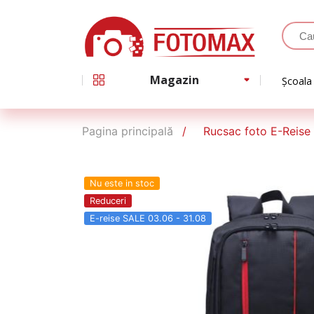
Magazin
Școala
Pagina principală
Rucsac foto E-Reise
Nu este in stoc
Reduceri
E-reise SALE 03.06 - 31.08