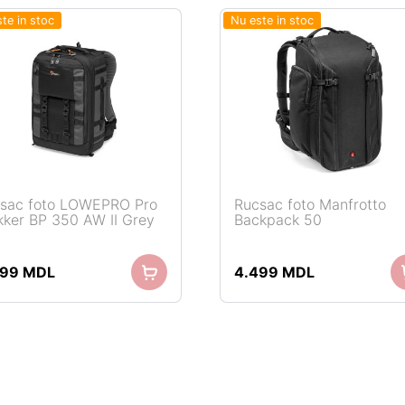
te in stoc
Nu este in stoc
sac foto LOWEPRO Pro
Rucsac foto Manfrotto
kker BP 350 AW II Grey
Backpack 50
699
MDL
4.499
MDL