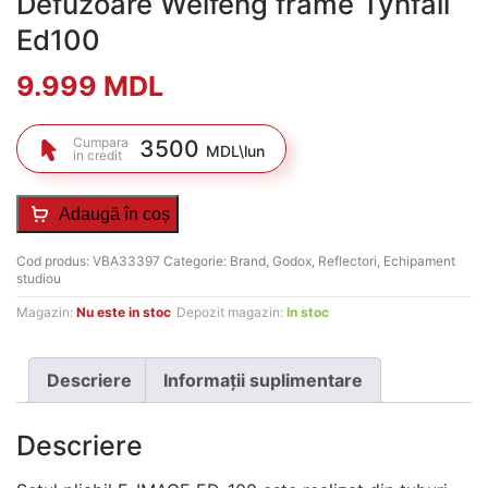
Defuzoare Weifeng frame Tynfall
Ed100
9.999
MDL
Cumpara
3500
MDL\lun
in credit
Adaugă în coș
Cod produs:
VBA33397
Categorie:
Brand
,
Godox
,
Reflectori
,
Echipament
studiou
Magazin:
Nu este in stoc
Depozit magazin:
In stoc
Descriere
Informații suplimentare
Descriere