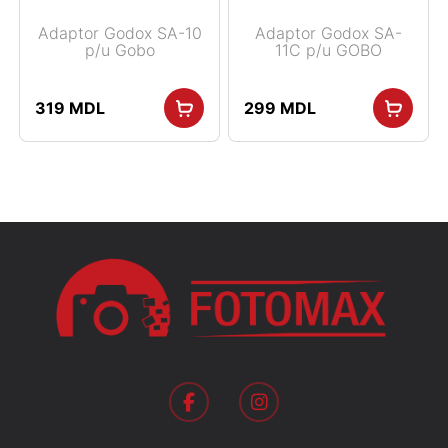
Adaptor Godox SA-10
Adaptor Godox SA-
p/u Gobo
11C p/u GOBO
319
MDL
299
MDL