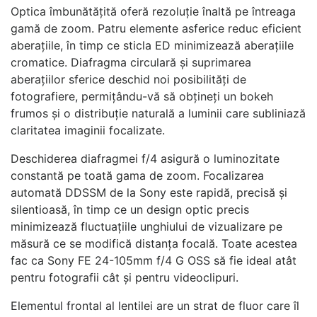
Optica îmbunătățită oferă rezoluție înaltă pe întreaga
gamă de zoom. Patru elemente asferice reduc eficient
aberațiile, în timp ce sticla ED minimizează aberațiile
cromatice. Diafragma circulară și suprimarea
aberațiilor sferice deschid noi posibilități de
fotografiere, permițându-vă să obțineți un bokeh
frumos și o distribuție naturală a luminii care subliniază
claritatea imaginii focalizate.
Deschiderea diafragmei f/4 asigură o luminozitate
constantă pe toată gama de zoom. Focalizarea
automată DDSSM de la Sony este rapidă, precisă și
silentioasă, în timp ce un design optic precis
minimizează fluctuațiile unghiului de vizualizare pe
măsură ce se modifică distanța focală. Toate acestea
fac ca Sony FE 24-105mm f/4 G OSS să fie ideal atât
pentru fotografii cât și pentru videoclipuri.
Elementul frontal al lentilei are un strat de fluor care îl