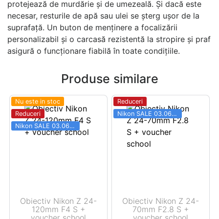
protejează de murdărie și de umezeală. Și dacă este
necesar, resturile de apă sau ulei se șterg ușor de la
suprafață. Un buton de menținere a focalizării
personalizabil și o carcasă rezistentă la stropire și praf
asigură o funcționare fiabilă în toate condițiile.
Produse similare
Nu este in stoc
Reduceri
Reduceri
Nikon SALE 03.06 - 31.08
Nikon SALE 03.06 - 31.08
Obiectiv Nikon Z 24-
Obiectiv Nikon Z 24-
120mm F4 S +
70mm F2.8 S +
voucher school
voucher school