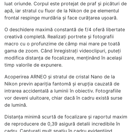
luat oriunde. Corpul este protejat de praf și picături de
apă, iar stratul cu fluor de la Nikon de pe elementul
frontal respinge murdăria și face curățarea ușoară.
O deschidere maximă constantă de f/4 oferă libertate
creativă completă. Realizați portrete și fotografii
macro cu o profunzime de câmp mai mare pe toată
gama de zoom. Când înregistrați videoclipuri, puteți
modifica distanța de focalizare, menținând în același
timp valorile de expunere.
Acoperirea ARNEO și stratul de cristal Nano de la
Nikon previn apariția fantomă și erupția cauzată de
intrarea accidentală a luminii în obiectiv. Fotografiile
vor deveni uluitoare, chiar dacă în cadru există surse
de lumină.
Distanța minimă scurtă de focalizare și raportul maxim
de reproducere de 0,39 asigură detalii incredibile în
cadru. Capturați mult spațiu în cadru evidențiind