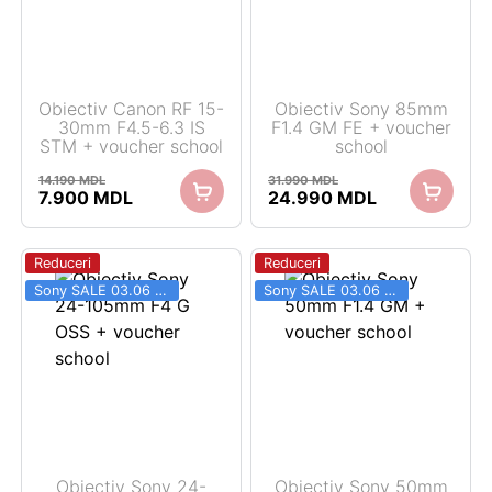
Obiectiv Canon RF 15-
Obiectiv Sony 85mm
30mm F4.5-6.3 IS
F1.4 GM FE + voucher
STM + voucher school
school
14.190
MDL
31.990
MDL
Prețul
Prețul
Prețul
Prețul
7.900
MDL
24.990
MDL
inițial
curent
inițial
curent
a
este:
a
este:
fost:
7.900 MDL.
fost:
24.990 MDL.
Reduceri
Reduceri
14.190 MDL.
31.990 MDL.
Sony SALE 03.06 - 31.08
Sony SALE 03.06 - 31.08
Obiectiv Sony 24-
Obiectiv Sony 50mm