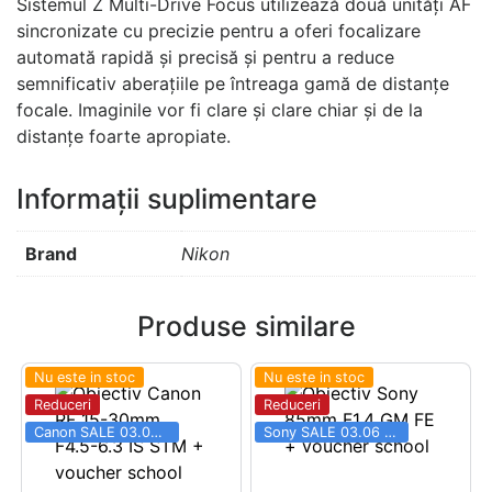
Sistemul Z Multi-Drive Focus utilizează două unități AF
sincronizate cu precizie pentru a oferi focalizare
automată rapidă și precisă și pentru a reduce
semnificativ aberațiile pe întreaga gamă de distanțe
focale. Imaginile vor fi clare și clare chiar și de la
distanțe foarte apropiate.
Informații suplimentare
Brand
Nikon
Produse similare
Nu este in stoc
Nu este in stoc
Reduceri
Reduceri
Canon SALE 03.06 - 31.08
Sony SALE 03.06 - 31.08