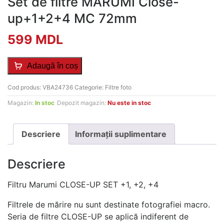
Set de filtre MARUMI Close-
up+1+2+4 MC 72mm
599
MDL
Adaugă în coș
Cod produs:
VBA24736
Categorie:
Filtre foto
Magazin:
In stoc
Depozit magazin:
Nu este in stoc
Descriere
Informații suplimentare
Descriere
Filtru Marumi CLOSE-UP SET +1, +2, +4
Filtrele de mărire nu sunt destinate fotografiei macro.
Seria de filtre CLOSE-UP se aplică indiferent de