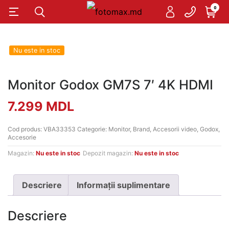
0
Nu este in stoc
Monitor Godox GM7S 7′ 4K HDMI
7.299
MDL
Cod produs:
VBA33353
Categorie:
Monitor
,
Brand
,
Accesorii video
,
Godox
,
Accesorie
Magazin:
Nu este in stoc
Depozit magazin:
Nu este in stoc
Descriere
Informații suplimentare
Descriere