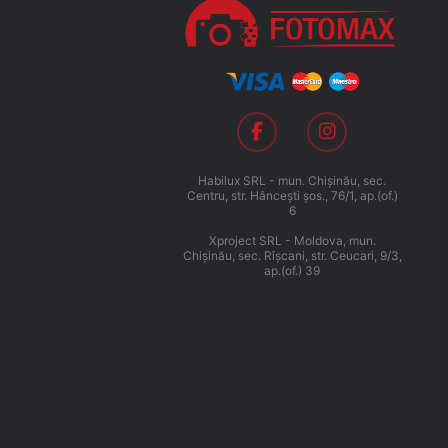
Habilux SRL - mun. Chişinău, sec.
Centru, str. Hânceşti şos., 76/1, ap.(of.)
6
Xproject SRL - Moldova, mun.
Chişinău, sec. Rîşcani, str. Ceucari, 9/3,
ap.(of.) 39