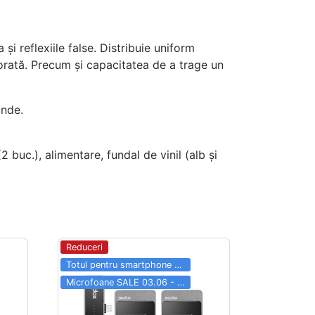
și reflexiile false. Distribuie uniform
orată. Precum și capacitatea de a trage un
unde.
 buc.), alimentare, fundal de vinil (alb și
Reduceri
Totul pentru smartphone SALE 03.06 - 31.08
Microfoane SALE 03.06 - 31.08