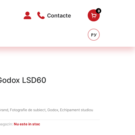
0
Contacte
РУ
Godox LSD60
l
t
Brand
,
Fotografie de subiect
,
Godox
,
Echipament studiou
magazin:
Nu este in stoc
 MDL.