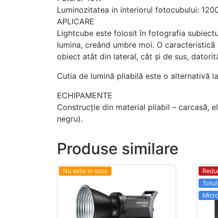
Luminozitatea in interiorul fotocubului: 12
APLICARE
Lightcube este folosit în fotografia subiectu
lumina, creând umbre moi. O caracteristică 
obiect atât din lateral, cât și de sus, datori
Cutia de lumină pliabilă este o alternativă 
ECHIPAMENTE
Construcție din material pliabil – carcasă, e
negru).
Produse similare
Nu este in stoc
Redu