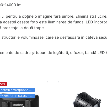
000-14000 lm
lui pentru a obține o imagine fără umbre. Elimină strălucirea 
a acestei casete foto este iluminarea de fundal LED încorp
tă prezenței a două trape.
la structurile voluminoase, care se desfășoară în câteva sec
lemente de cadru și tuburi de legătură, difuzor, bandă LED (2
ceri
Totul pentru smartphone SALE 03.06 - 31.08
Microfoane SALE 03.06 - 31.08