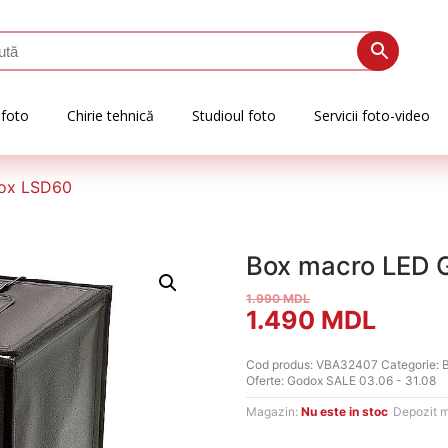
 foto
Chirie tehnică
Studioul foto
Servicii foto-video
ox LSD60
Box macro LED 
1.990
MDL
Prețul
Prețu
1.490
MDL
inițial
curen
Cod produs:
VBA32407
Categorie:
Oferte:
Godox SALE 03.06 - 31.08
a
este:
Magazin:
Nu este in stoc
Depozit 
fost:
1.490