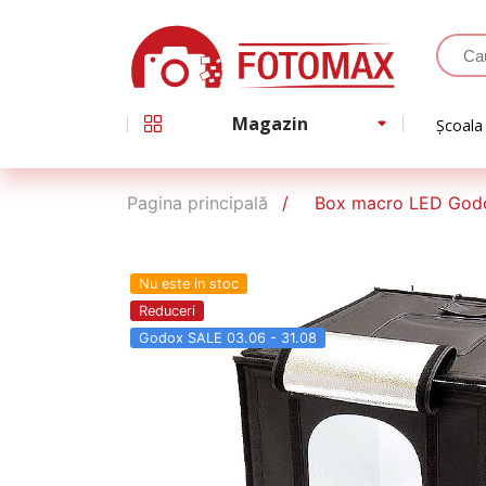
Magazin
Școala
Pagina principală
Box macro LED God
Nu este in stoc
Reduceri
Godox SALE 03.06 - 31.08