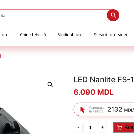
 foto
Chirie tehnică
Studioul foto
Servicii foto-video
I
LED Nanlite FS-
6.090
MDL
Cumpara
2132
MDL\
in credit
Cantitate
-
+
Ada
LED
Nanlite