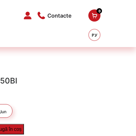
0
Contacte
РУ
150BI
lun
ugă în coș