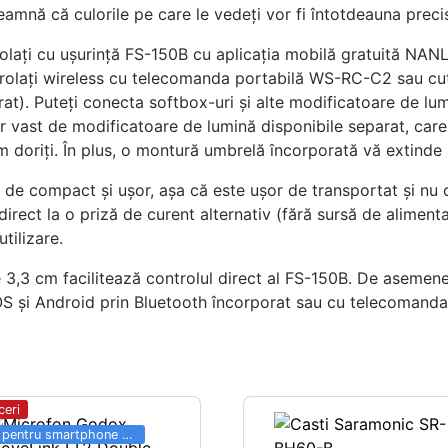
seamnă că culorile pe care le vedeți vor fi întotdeauna preci
rolați cu ușurință FS-150B cu aplicația mobilă gratuită NA
trolați wireless cu telecomanda portabilă WS-RC-C2 sau cu
at). Puteți conecta softbox-uri și alte modificatoare de l
 vast de modificatoare de lumină disponibile separat, care
 doriți. În plus, o montură umbrelă încorporată vă extinde ș
 de compact și ușor, așa că este ușor de transportat și nu o
 direct la o priză de curent alternativ (fără sursă de alimen
tilizare.
,3 cm facilitează controlul direct al FS-150B. De asemenea
OS și Android prin Bluetooth încorporat sau cu telecomanda
ceri
Totul pentru smartphone SALE 03.06 - 31.08