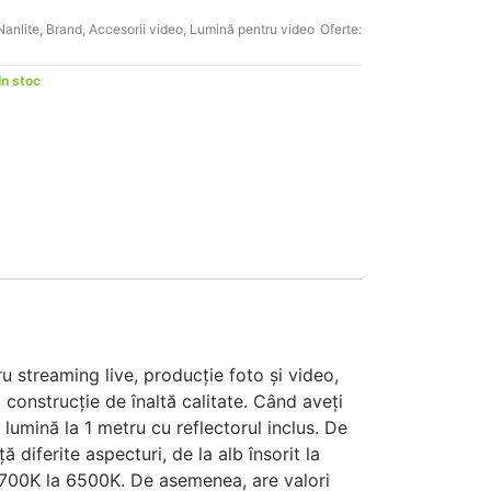
Nanlite
,
Brand
,
Accesorii video
,
Lumină pentru video
Oferte:
In stoc
 streaming live, producție foto și video,
 construcție de înaltă calitate. Când aveți
umină la 1 metru cu reflectorul inclus. De
 diferite aspecturi, de la alb însorit la
2700K la 6500K. De asemenea, are valori