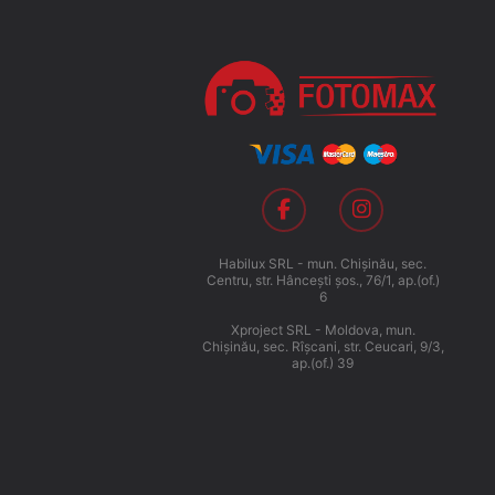
Habilux SRL - mun. Chişinău, sec.
Centru, str. Hânceşti şos., 76/1, ap.(of.)
6
Xproject SRL - Moldova, mun.
Chişinău, sec. Rîşcani, str. Ceucari, 9/3,
ap.(of.) 39