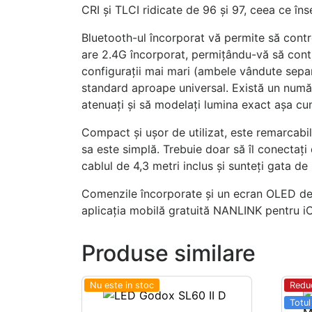
CRI și TLCI ridicate de 96 și 97, ceea ce în
Bluetooth-ul încorporat vă permite să cont
are 2.4G încorporat, permițându-vă să con
configurații mai mari (ambele vândute separ
standard aproape universal. Există un număr
atenuați și să modelați lumina exact așa cum
Compact și ușor de utilizat, este remarcabil
sa este simplă. Trebuie doar să îl conectați
cablul de 4,3 metri inclus și sunteți gata de u
Comenzile încorporate și un ecran OLED de 3
aplicația mobilă gratuită NANLINK pentru i
Produse similare
Nu este in stoc
Redu