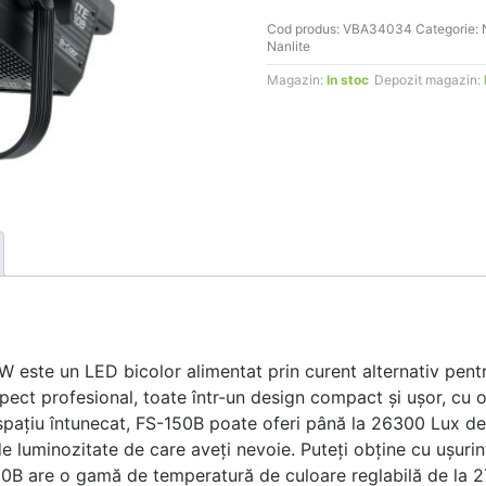
FS-
Cod produs:
VBA34034
Categorie:
150BI
Nanlite
Magazin:
In stoc
Depozit magazin:
 este un LED bicolor alimentat prin curent alternativ pentru
spect profesional, toate într-un design compact și ușor, cu o
spațiu întunecat, FS-150B poate oferi până la 26300 Lux de l
e luminozitate de care aveți nevoie. Puteți obține cu ușurință
150B are o gamă de temperatură de culoare reglabilă de la 