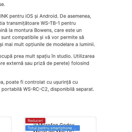
se.
NLINK pentru iOS și Android. De asemenea,
tia transmițătoare WS-TB-1 pentru
umină la montura Bowens, care este un
 sunt compatibile și vă vor permite să
i mai mult opțiunile de modelare a luminii.
cupă prea mult spațiu în studio. Utilizarea
tare externă sau priză de perete) folosind
, poate fi controlat cu ușurință cu
 portabilă WS-RC-C2, disponibilă separat.
Reduceri
Totul pentru smartphone SALE 03.06 - 31.08