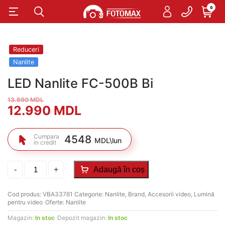
0
Reduceri
Nanlite
LED Nanlite FC-500B Bi
13.690
MDL
Prețul
Prețul
12.990
MDL
inițial
curent
Cumpara
4548
MDL\lun
in credit
a
este:
fost:
12.990 MDL.
Cantitate
-
+
Adaugă în coș
LED
Nanlite
13.690 MDL.
FC-
Cod produs:
VBA33761
Categorie:
Nanlite
,
Brand
,
Accesorii video
,
Lumină
500B
pentru video
Oferte:
Nanlite
Bi
Magazin:
In stoc
Depozit magazin:
In stoc