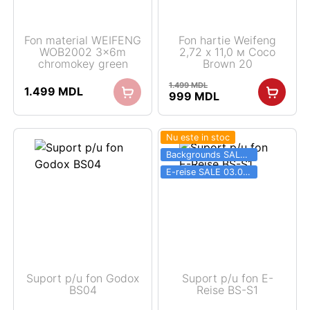
Fon material WEIFENG
Fon hartie Weifeng
WOB2002 3x6m
2,72 х 11,0 м Coco
chromokey green
Brown 20
1.499
MDL
1.499
MDL
Prețul
Prețul
999
MDL
inițial
curent
a
este:
fost:
999 MDL.
Nu este in stoc
1.499 MDL.
Backgrounds SALE 03.06 - 31.08
E-reise SALE 03.06 - 31.08
Suport p/u fon Godox
Suport p/u fon E-
BS04
Reise BS-S1