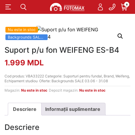
0
Nu este in stoc
Backgrounds SALE 03.06 - 31.08
Suport p/u fon WEIFENG ES-B4
1.999
MDL
Cod produs:
VBA33222
Categorie:
Suporturi pentru fundal
,
Brand
,
Weifeng
,
Echipament studiou
Oferte:
Backgrounds SALE 03.06 - 31.08
Magazin:
Nu este in stoc
Depozit magazin:
Nu este in stoc
Descriere
Informații suplimentare
Descriere