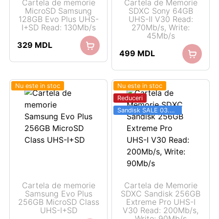
Cartela de memorie
Cartela de Memorie
MicroSD Samsung
SDXC Sony 64GB
128GB Evo Plus UHS-
UHS-II V30 Read:
I+SD Read: 130Mb/s
270Mb/s, Write:
45Mb/s
329
MDL
499
MDL
Nu este in stoc
Nu este in stoc
Reduceri
Sandisk SALE 03.06 - 31.08
Cartela de memorie
Cartela de Memorie
Samsung Evo Plus
SDXC Sandisk 256GB
256GB MicroSD Class
Extreme Pro UHS-I
UHS-I+SD
V30 Read: 200Mb/s,
Write: 90Mb/s