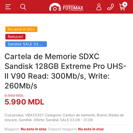
0
Nu este in stoc
Reduceri
Sandisk SALE 03.06 - 31.08
Cartela de Memorie SDXC
Sandisk 128GB Extreme Pro UHS-
II V90 Read: 300Mb/s, Write:
260Mb/s
6.990
MDL
Prețul
Prețul
5.990
MDL
inițial
curent
Cod produs:
VBA33301
Categorie:
Carduri de memorie
,
Brand
,
Media de
stocare
,
Sandisk
Oferte:
Sandisk SALE 03.06 - 31.08
a
este:
Magazin:
Nu este in stoc
Depozit magazin:
Nu este in stoc