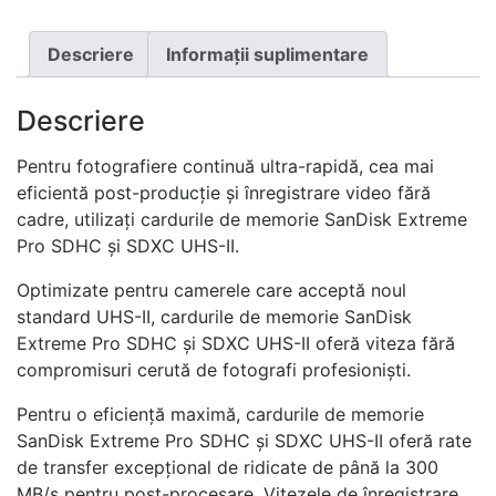
fost:
5.990 MDL.
6.990 MDL.
Descriere
Informații suplimentare
Descriere
Pentru fotografiere continuă ultra-rapidă, cea mai
eficientă post-producție și înregistrare video fără
cadre, utilizați cardurile de memorie SanDisk Extreme
Pro SDHC și SDXC UHS-II.
Optimizate pentru camerele care acceptă noul
standard UHS-II, cardurile de memorie SanDisk
Extreme Pro SDHC și SDXC UHS-II oferă viteza fără
compromisuri cerută de fotografi profesioniști.
Pentru o eficiență maximă, cardurile de memorie
SanDisk Extreme Pro SDHC și SDXC UHS-II oferă rate
de transfer excepțional de ridicate de până la 300
MB/s pentru post-procesare. Vitezele de înregistrare