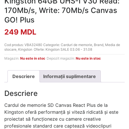
Kingston 64GB UHS-I V30 Read:
170Mb/s, Write: 70Mb/s Canvas
GO! Plus
249
MDL
Cod produs:
VBA32480
Categorie:
Carduri de memorie
,
Brand
,
Media de
stocare
,
Kingston
Oferte:
Kingston SALE 03.06 - 31.08
Magazin:
Nu este in stoc
Depozit magazin:
Nu este in stoc
Descriere
Informații suplimentare
Descriere
Cardul de memorie SD Canvas React Plus de la
Kingston oferă performanță și viteză ridicată și este
proiectat să funcționeze cu camere creative
profesionale standard care captează videoclipuri