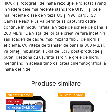
4K/8K și fotografii de înaltă rezoluție. Proiectat având
în vedere cele mai recente standarde UHS-II și cele
mai recente clase de viteză U3 și V90, cardul SD
Canvas React Plus vă permite să capturați cadre
continue în modul rafală la viteze de scriere de până la
260 MB/s1. Dă viață ideilor tale creative fără încetiniri
sau scăderi de cadre, maximizând fluxul de lucru și
eficiența. Cu viteze de transfer de până la 300 MB/s1,
vă puteți îmbunătăți fluxul de lucru post-producție și
puteți gestiona cu ușurință sarcinile grele de lucru,
menținând în același timp calitatea cinematografică la
înaltă definiție.
Produse similare
Nu este in stoc
Nu este in stoc
Reduceri
Kingston SALE 03.06 - 31.08