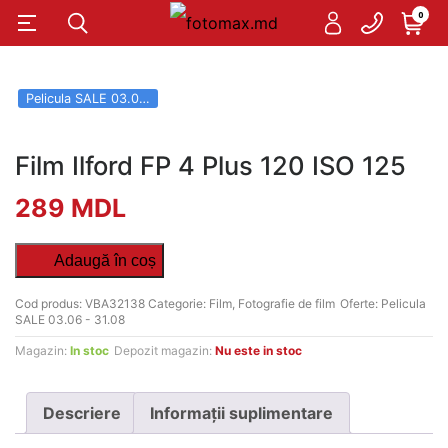
0
Pelicula SALE 03.06 - 31.08
Film Ilford FP 4 Plus 120 ISO 125
289
MDL
Adaugă în coș
Cod produs:
VBA32138
Categorie:
Film
,
Fotografie de film
Oferte:
Pelicula
SALE 03.06 - 31.08
Magazin:
In stoc
Depozit magazin:
Nu este in stoc
Descriere
Informații suplimentare