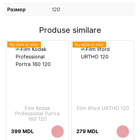
Размер
120
Produse similare
Nu este in stoc
Nu este in stoc
Film Kodak
Film Ilford URTHO 120
Professional Portra
160 120
399
MDL
279
MDL