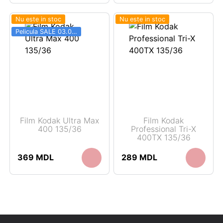
Nu este in stoc
Nu este in stoc
Pelicula SALE 03.06 - 31.08
Film Kodak Ultra Max
Film Kodak
400 135/36
Professional Tri-X
400TX 135/36
369
MDL
289
MDL