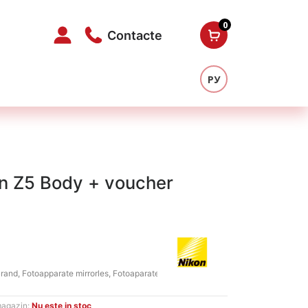
0
Contacte
РУ
on Z5 Body + voucher
ul
nt
rand
,
Fotoapparate mirrorles
,
Fotoaparate
,
Nikon
Oferte:
:
magazin:
Nu este in stoc