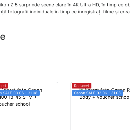
kon Z 5 surprinde scene clare în 4K Ultra HD, în timp ce o
fotografii individuale în timp ce înregistrați filme și creaț
re
ceri
Reduceri
n SALE 03.06 - 31.08
Canon SALE 03.06 - 31.08