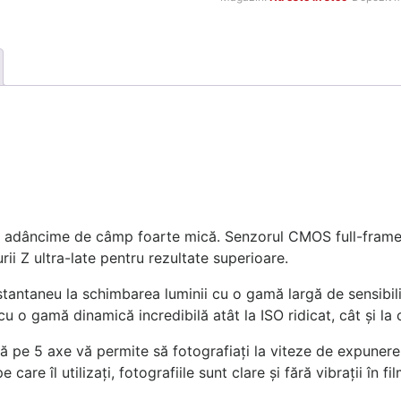
fost:
17.9
28.990 MDL.
cu adâncime de câmp foarte mică. Senzorul CMOS full-frame 
rii Z ultra-late pentru rezultate superioare.
stantaneu la schimbarea luminii cu o gamă largă de sensibili
cu o gamă dinamică incredibilă atât la ISO ridicat, cât și la 
ă pe 5 axe vă permite să fotografiați la viteze de expunere
are îl utilizați, fotografiile sunt clare și fără vibrații în fi