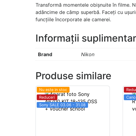
Transformă momentele obișnuite în filme. Ni
adâncime de câmp superbă. Faceți cu ușurință 
funcțiile încorporate ale camerei.
Informații suplimenta
Brand
Nikon
Produse similare
Nu este in stoc
Redu
Reduceri
Cano
Sony SALE 03.06 - 31.08