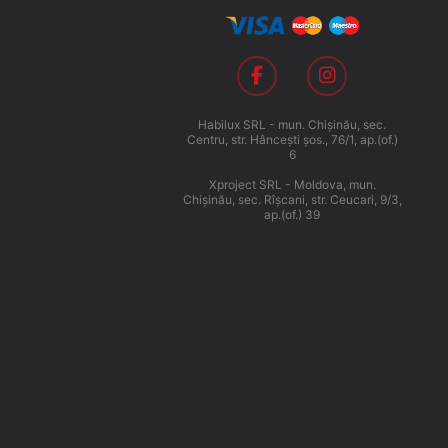
Habilux SRL - mun. Chişinău, sec.
Centru, str. Hânceşti şos., 76/1, ap.(of.)
6
Xproject SRL - Moldova, mun.
Chişinău, sec. Rîşcani, str. Ceucari, 9/3,
ap.(of.) 39