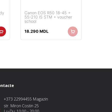
ody
Canon EOS R50 18-45 +
55-210 IS STM + voucher
school
18.290
MDL
L.
ntacte
+373 22994455
Magazin
str. Miron Costin 25
Lu-Du:
10:00 - 20:00