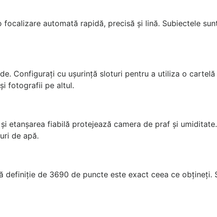
focalizare automată rapidă, precisă și lină. Subiectele sun
e. Configurați cu ușurință sloturi pentru a utiliza o cartelă
i fotografii pe altul.
 și etanșarea fiabilă protejează camera de praf și umiditate
uri de apă.
ltă definiție de 3690 de puncte este exact ceea ce obțineți.