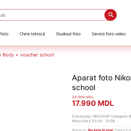
 foto
Chirie tehnică
Studioul foto
Servicii foto-video
5 Body + voucher school
Aparat foto Nik
school
28.990
MDL
Prețul
Preț
17.990
MDL
inițial
cure
Cod produs:
VBA33061
Categorie:
B
Nikon SALE 03.06 - 31.08
a
este
Magazin:
Nu este in stoc
Depozit 