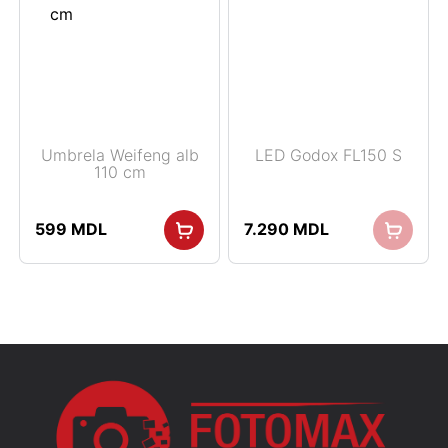
Umbrela Weifeng alb
LED Godox FL150 S
110 cm
599
MDL
7.290
MDL