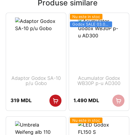
Produse similare
Nu este in stoc
Godox SALE 03.06 - 31.08
Adaptor Godox SA-10
Acumulator Godox
p/u Gobo
WB30P p-u AD300
319
MDL
1.490
MDL
Nu este in stoc