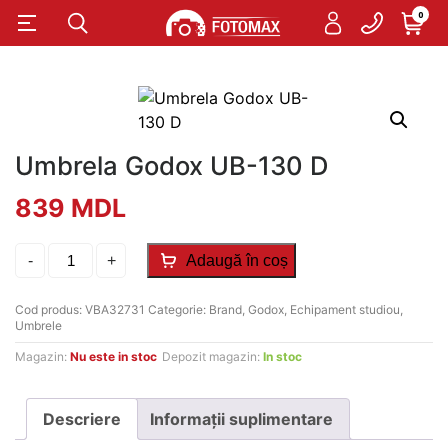
0
Umbrela Godox UB-130 D
839
MDL
Cantitate
-
+
Adaugă în coș
Umbrela
Godox
UB-
Cod produs:
VBA32731
Categorie:
Brand
,
Godox
,
Echipament studiou
,
130
Umbrele
D
Magazin:
Nu este in stoc
Depozit magazin:
In stoc
Descriere
Informații suplimentare