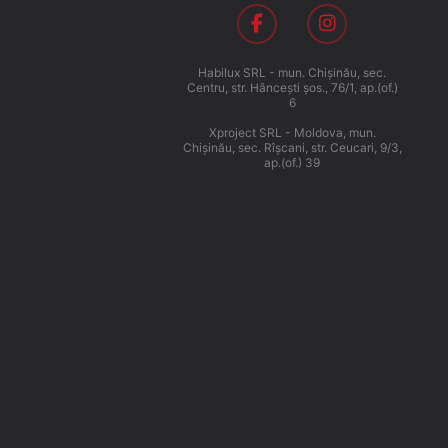
Habilux SRL - mun. Chişinău, sec.
Centru, str. Hânceşti şos., 76/1, ap.(of.)
6
Xproject SRL - Moldova, mun.
Chişinău, sec. Rîşcani, str. Ceucari, 9/3,
ap.(of.) 39