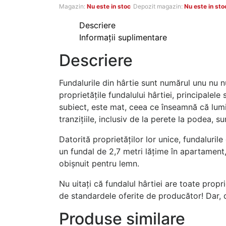
a
este:
Magazin:
Nu este in stoc
Depozit magazin:
Nu este in sto
fost:
999 MDL.
Descriere
Informații suplimentare
1.499 MDL.
Descriere
Fundalurile din hârtie sunt numărul unu nu n
proprietățile fundalului hârtiei, principalel
subiect, este mat, ceea ce înseamnă că lumin
tranzițiile, inclusiv de la perete la podea, s
Datorită proprietăților lor unice, fundaluril
un fundal de 2,7 metri lățime în apartament,
obișnuit pentru lemn.
Nu uitați că fundalul hârtiei are toate propri
de standardele oferite de producător! Dar, d
Produse similare