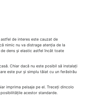
 astfel de interes este cauzat de
 că nimic nu va distrage atenția de la
de dens și elastic astfel încât toate
casă. Chiar dacă nu este posibil să instalați
are este pur și simplu tăiat cu un ferăstrău
chiar imprima peisaje pe el. Treceți dincolo
posibilitățile acestor standarde.