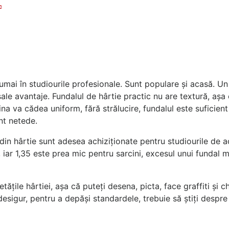
c
umai în studiourile profesionale. Sunt populare și acasă. Un
e sale avantaje. Fundalul de hârtie practic nu are textură, așa
a va cădea uniform, fără strălucire, fundalul este suficient 
unt netede.
e din hârtie sunt adesea achiziționate pentru studiourile de a
 iar 1,35 este prea mic pentru sarcini, excesul unui fundal m
etățile hârtiei, așa că puteți desena, picta, face graffiti și 
esigur, pentru a depăși standardele, trebuie să știți despre 