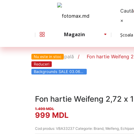
Caută
×
Magazin
Școala
Pagina principală
Fon hartie Weifeng 2
Nu este in stoc
Reduceri
Backgrounds SALE 03.06 - 31.08
Fon hartie Weifeng 2,72 х 1
1.499
MDL
Prețul
Prețul
999
MDL
inițial
curent
Cod produs:
VBA33237
Categorie:
Brand
,
Weifeng
,
Echipam