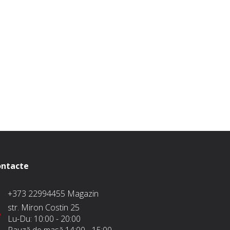
ntacte
+373 22994455
Magazin
str. Miron Costin 25
Lu-Du:
10:00 - 20:00