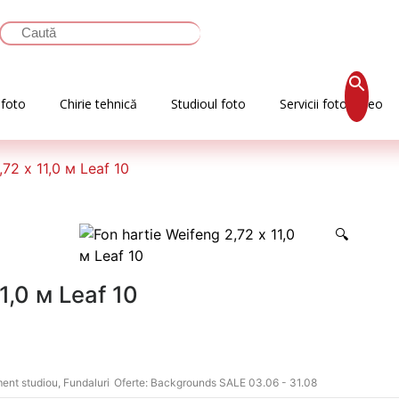
 foto
Chirie tehnică
Studioul foto
Servicii foto-video
,72 х 11,0 м Leaf 10
🔍
1,0 м Leaf 10
ent studiou
,
Fundaluri
Oferte:
Backgrounds SALE 03.06 - 31.08