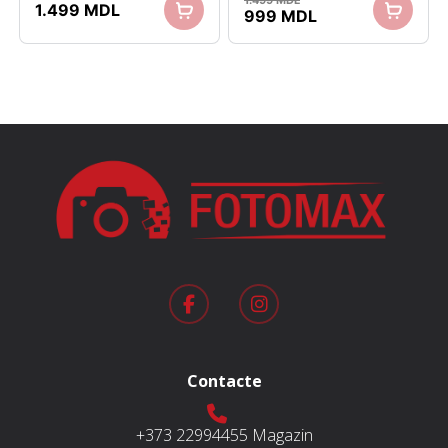
1.499
MDL
1.499
MDL
Prețul
Prețul
999
MDL
inițial
curent
a
este:
fost:
999 MDL.
1.499 MDL.
Contacte
+373 22994455
Magazin