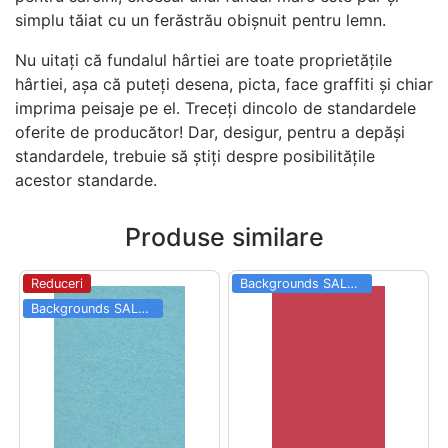
simplu tăiat cu un ferăstrău obișnuit pentru lemn.
Nu uitați că fundalul hârtiei are toate proprietățile
hârtiei, așa că puteți desena, picta, face graffiti și chiar
imprima peisaje pe el. Treceți dincolo de standardele
oferite de producător! Dar, desigur, pentru a depăși
standardele, trebuie să știți despre posibilitățile
acestor standarde.
Produse similare
Reduceri
Backgrounds SALE 03.06 - 31.08
Backgrounds SALE 03.06 - 31.08