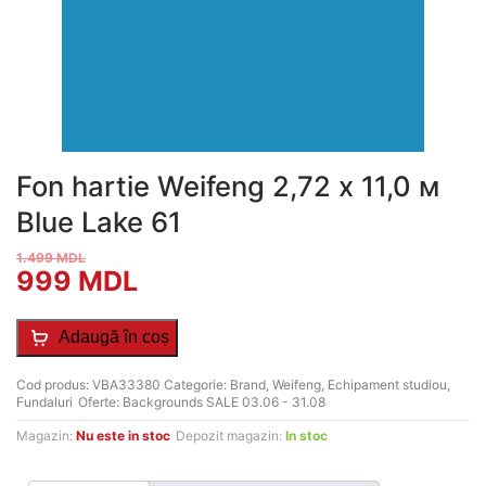
Fon hartie Weifeng 2,72 х 11,0 м
Blue Lake 61
1.499
MDL
Prețul
Prețul
999
MDL
inițial
curent
Adaugă în coș
a
este:
Cod produs:
VBA33380
Categorie:
Brand
,
Weifeng
,
Echipament studiou
,
fost:
999 MDL.
Fundaluri
Oferte:
Backgrounds SALE 03.06 - 31.08
1.499 MDL.
Magazin:
Nu este in stoc
Depozit magazin:
In stoc