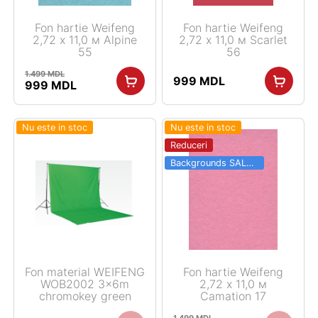
Fon hartie Weifeng
Fon hartie Weifeng
2,72 х 11,0 м Alpine
2,72 х 11,0 м Scarlet
55
56
1.499
MDL
999
MDL
Prețul
Prețul
999
MDL
inițial
curent
a
este:
fost:
999 MDL.
Nu este in stoc
Nu este in stoc
1.499 MDL.
Reduceri
Backgrounds SALE 03.06 - 31.08
Fon material WEIFENG
Fon hartie Weifeng
WOB2002 3x6m
2,72 х 11,0 м
chromokey green
Camation 17