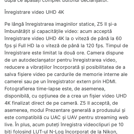
Înregistrare video UHD 4K
Pe lângă înregistrarea imaginilor statice, Z5 II și-a
îmbunătățit și capacitățile video: acum acceptă
înregistrare video UHD 4K la o viteză de până la 60
fps și Full HD la o viteză de până la 120 fps. Timpul de
înregistrare este limitat la două ore. Camera dispune
de un autodeclanșator pentru înregistrarea video,
reducere a vibrațiilor încorporată și posibilitatea de a
salva fișiere video pe cardurile de memorie interne ale
camerei sau pe un înregistrator extern prin HDMI.
Fotografierea time-lapse este, de asemenea,
disponibilă, cu opțiunea de a crea un fișier video UHD
4K finalizat direct de pe cameră. Z5 II acceptă, de
asemenea, modul Prezentare generală a produsului și
este compatibilă cu UAC și UAV pentru streaming web
live. În plus, acum puteți înregistra videoclipuri pe 10
biți folosind LUT-ul N-Log încorporat de la Nikon,