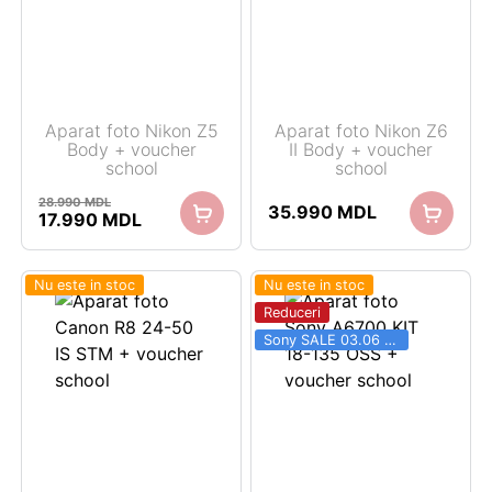
Aparat foto Nikon Z5
Aparat foto Nikon Z6
Body + voucher
II Body + voucher
school
school
28.990
MDL
35.990
MDL
Prețul
Prețul
17.990
MDL
inițial
curent
a
este:
fost:
17.990 MDL.
Nu este in stoc
Nu este in stoc
28.990 MDL.
Reduceri
Sony SALE 03.06 - 31.08