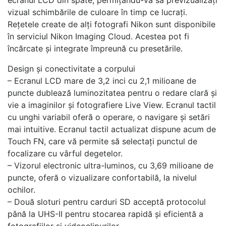
vizual schimbările de culoare în timp ce lucrați.
Rețetele create de alți fotografi Nikon sunt disponibile
în serviciul Nikon Imaging Cloud. Acestea pot fi
încărcate și integrate împreună cu presetările.
Design și conectivitate a corpului
– Ecranul LCD mare de 3,2 inci cu 2,1 milioane de
puncte dublează luminozitatea pentru o redare clară și
vie a imaginilor și fotografiere Live View. Ecranul tactil
cu unghi variabil oferă o operare, o navigare și setări
mai intuitive. Ecranul tactil actualizat dispune acum de
Touch FN, care vă permite să selectați punctul de
focalizare cu vârful degetelor.
– Vizorul electronic ultra-luminos, cu 3,69 milioane de
puncte, oferă o vizualizare confortabilă, la nivelul
ochilor.
– Două sloturi pentru carduri SD acceptă protocolul
până la UHS-II pentru stocarea rapidă și eficientă a
fotografiilor și videoclipurilor.