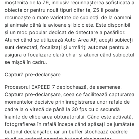
moștenită de la Z9, inclusiv recunoașterea sofisticată a
obiectelor pentru nouă tipuri diferite, Z5 II poate
recunoaște o mare varietate de subiecți, de la oameni
și animale până la avioane și biciclete. Este disponibil
și un mod popular dedicat de detectare a păsărilor.
Atunci când se utilizează Auto-Area AF, acești subiecți
sunt detectați, focalizați și urmăriți automat pentru a
asigura o focalizare clară chiar și atunci când subiectul
se mișcă în cadru.
Captură pre-declanșare
Procesorul EXPEED 7 deblochează, de asemenea,
Captura pre-declanșare, ceea ce facilitează capturarea
momentelor decisive prin înregistrarea unor rafale de
cadre la o viteză de până la 30 fps cu o secundă
înainte de eliberarea obturatorului. Când este activată,
fotografierea în rafală începe când apăsați pe jumătate
butonul declanșator, iar un buffer stochează cadrele
după ce apăsați complet butonul declanșator.