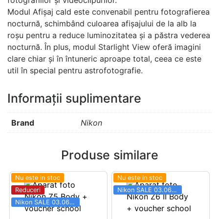
Modul Afișaj cald este convenabil pentru fotografierea
nocturnă, schimbând culoarea afișajului de la alb la
roșu pentru a reduce luminozitatea și a păstra vederea
nocturnă. În plus, modul Starlight View oferă imagini
clare chiar și în întuneric aproape total, ceea ce este
util în special pentru astrofotografie.
Informații suplimentare
Brand
Nikon
Produse similare
Nu este in stoc
Nu este in stoc
Reduceri
Nikon SALE 03.06 - 31.08
Nikon SALE 03.06 - 31.08