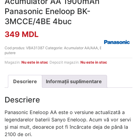
Acumulator AA 1900mAh
Panasonic Eneloop BK-
3MCCE/4BE 4buc
349
MDL
Cod produs:
VBA31387
Categorie:
Acumulator AA/AAA
,
Elemente de
putere
Magazin:
Nu este in stoc
Depozit magazin:
Nu este in stoc
Descriere
Informații suplimentare
Descriere
Panasonic Eneloop AA este o versiune actualizată a
legendarelor baterii Sanyo Eneloop. Acum vă vor servi
și mai mult, deoarece pot fi încărcate deja de până la
2100 de ori.