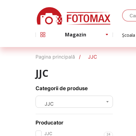
Magazin
Școala
Pagina principală
JJC
JJC
Categorii de produse
JJC
Producator
JJC
24