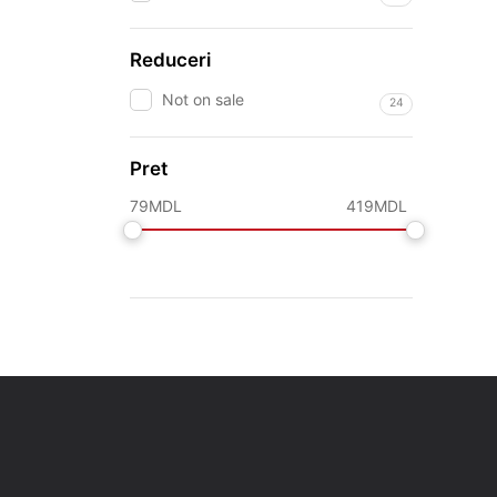
Reduceri
Not on sale
24
Pret
79
MDL
419
MDL