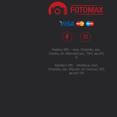
Habilux SRL - mun. Chişinău, sec.
Centru, str. Hânceşti şos., 76/1, ap.(of.)
6
Xproject SRL - Moldova, mun.
Chişinău, sec. Rîşcani, str. Ceucari, 9/3,
ap.(of.) 39