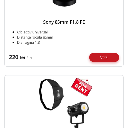
Sony 85mm F1.8 FE
Obiectiv universal
Distanța focală 85mm
Diafragma 1.8
220
lei
Vezi
/ zi