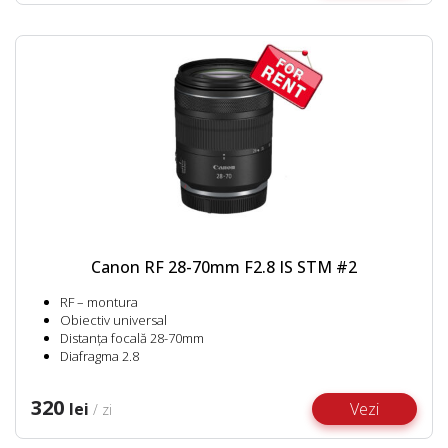
Canon RF 28-70mm F2.8 IS STM #2
RF – montura
Obiectiv universal
Distanța focală 28-70mm
Diafragma 2.8
320
lei
Vezi
/ zi