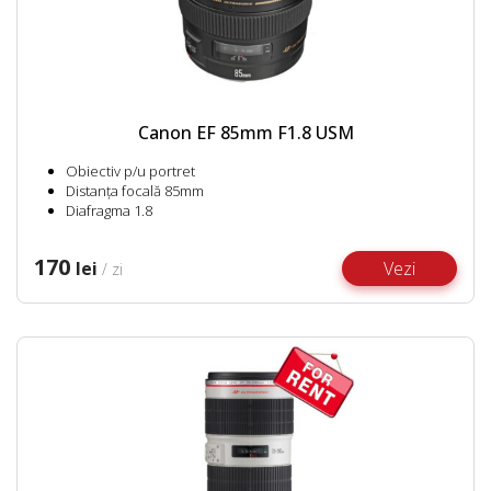
Canon EF 85mm F1.8 USM
Obiectiv p/u portret
Distanța focală 85mm
Diafragma 1.8
170
lei
Vezi
/ zi