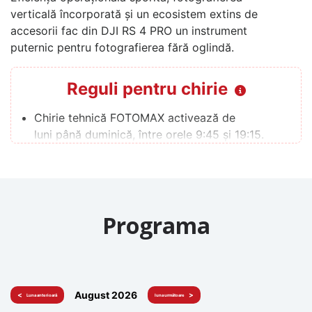
verticală încorporată și un ecosistem extins de
accesorii fac din DJI RS 4 PRO un instrument
puternic pentru fotografierea fără oglindă.
Reguli pentru chirie
Chirie tehnică FOTOMAX activează de
luni până duminică, între orele 9:45 și 19:15.
Dacă doriți să închiriați echipament în afara
orelor de lucru,
vă rugăm să informați administratorul din timp.
Administratorul Chirie tehnică FOTOMAX
Programa
răspunde la mesaje și apeluri între orele 8:00 și
21:00.
Dacă sunteți client nou, veți trece printr-un
proces de verificare efectuat de serviciul de
securitate. Pentru aceasta,
August 2026
<
>
contactați administratorul la numărul +373