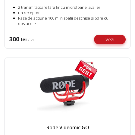
2 transmițătoare fără fir cu microfoane lavalier
un receptor
Raza de actiune 100 m in spatii deschise si 60 m cu
obstacole
300
lei
Vezi
/ zi
Rode Videomic GO