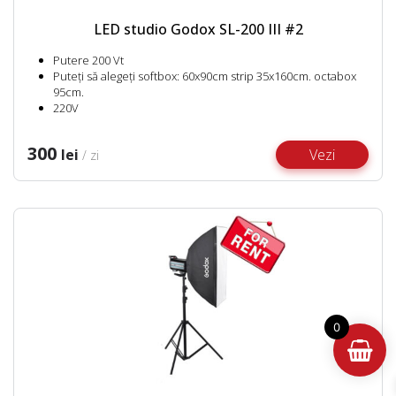
LED studio Godox SL-200 III #2
Putere 200 Vt
Puteți să alegeți softbox: 60x90cm strip 35x160cm. octabox
95cm.
220V
300
lei
Vezi
/ zi
0