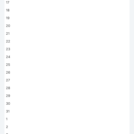
100% înainte de închiriere.
17
În cazul deteriorării,
18
pierderii sau nereturnării echipamentului,
19
clientul este obligat să achite integral costurile
20
de reparație sau înlocuire.
21
Pentru a economisi timp,
22
vă rugăm să menționați în notele rezervării ora
23
la care veți ridica echipamentul. Acesta va fi
24
pregătit în avans pentru dumneavoastră.
25
CUM REZERVAȚI ECHIPAMENTUL? PROCESUL
26
DE REZERVARE ȘI PLATĂ
27
28
Accesați pagina
Chirie tehnică
pe de site-
ul
www.fotomax.md
.
29
Înregistrați-vă sau autentificați-vă, apăsând pe
30
simbolul utilizatorului din colțul din dreapta sus
31
și completați procesul de înregistrare.
1
După înregistrare,
2
contactați administratorul pentru verificarea profilulu