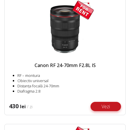
Canon RF 24-70mm F2.8L IS
RF – montura
Obiectiv universal
Distanța focală 24-70mm
Diafragma 2.8
430
lei
Vezi
/ zi