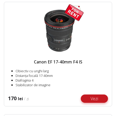
Canon EF 17-40mm F4 IS
Obiectiv cu unghi larg
Distanța focală 17-40mm
Diafragma 4
Stabilizator de imagine
170
lei
Vezi
/ zi