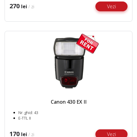
270
lei
Vezi
/ zi
Canon 430 EX II
Nr. ghid: 43
E-TTL II
170
lei
Vezi
/ zi