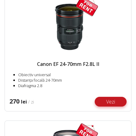
Canon EF 24-70mm F2.8L II
Obiectiv universal
Distanța focală 24-70mm
Diafragma 2.8
270
lei
Vezi
/ zi