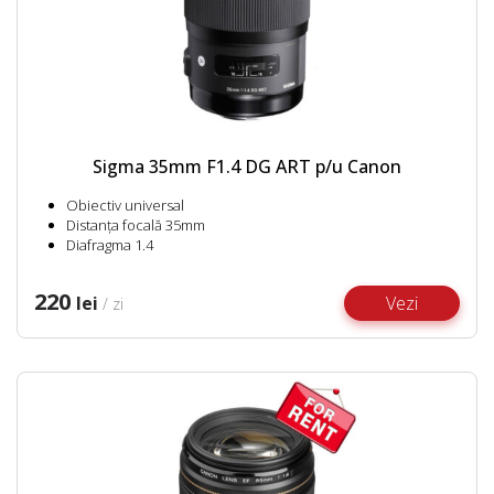
Sigma 35mm F1.4 DG ART p/u Canon
Obiectiv universal
Distanța focală 35mm
Diafragma 1.4
220
lei
Vezi
/ zi