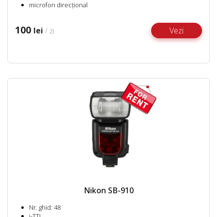
microfon direcțional
100
lei
Vezi
/ zi
Nikon SB-910
Nr. ghid: 48
i-TTL