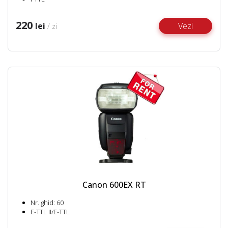
220
lei
Vezi
/ zi
Canon 600EX RT
Nr. ghid: 60
E-TTL II/E-TTL