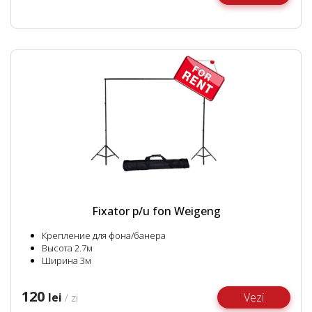
Fixator p/u fon Weigeng
Крепление для фона/банера
Высота 2.7м
Ширина 3м
120
lei
Vezi
/ zi