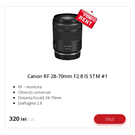
Canon RF 28-70mm F2.8 IS STM #1
RF – montura
Obiectiv universal
Distanța focală 28-70mm
Diafragma 2.8
320
lei
Vezi
/ zi