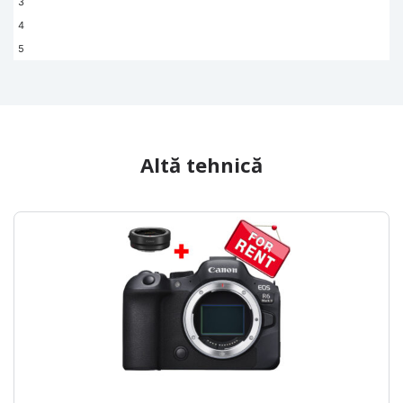
3
de către serviciul de securitate +373
4
68996969.
5
După confirmarea contului,
veți putea rezerva echipamentele.
Selectați echipamentul dorit pentru închiriere.
Apăsați butonul „Închiriază”.
Va apărea un calendar în care sunt
Altă tehnică
afișate intervalele disponibile.
În partea dreaptă, selectați data de început și
de sfârșit pentru închiriere.
Apăsați butonul verde „Rezervă”.
Veți vedea costul total al
închirierii și avansul ce trebuie achitat online.
Diferența poate fi plătită administratorului.
Apăsați pe „Plătește avansul”.
În câmpul „Notă pentru comandă”,
specificați ora convenabilă pentru ridicarea și retur
Verificați că ați primit confirmarea plății pe e-