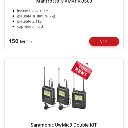
Manfrotto MVMXPRO500
înalțime 78-203 cm.
greutate sustinută 5 kg.
greutate 2,1 kg.
cap video, fluid
150
lei
Vezi
/ zi
Saramonic UwMic9 Double KIT