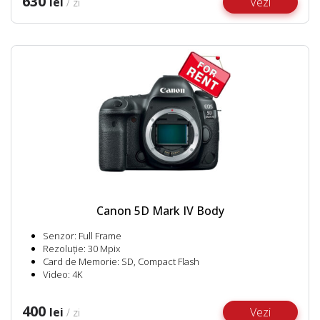
630
lei
Vezi
/ zi
Canon 5D Mark IV Body
Senzor: Full Frame
Rezoluție: 30 Mpix
Card de Memorie: SD, Compact Flash
Video: 4K
400
lei
Vezi
/ zi