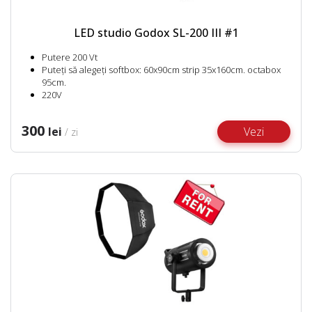
LED studio Godox SL-200 III #1
Putere 200 Vt
Puteți să alegeți softbox: 60x90cm strip 35x160cm. octabox
95cm.
220V
300
lei
Vezi
/ zi