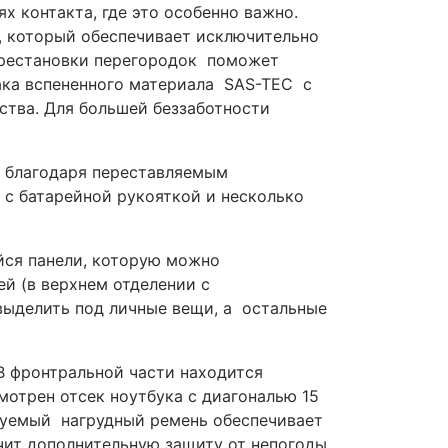
х контакта, где это особенно важно.
), который обеспечивает исключительно
ерестановки перегородок поможет
зака вспененного материала SAS-TEC с
тва. Для большей беззаботности
ся благодаря переставляемым
с батарейной рукояткой и несколько
йся панели, которую можно
й (в верхнем отделении с
выделить под личные вещи, а остальные
 В фронтральной части находится
мотрен отсек ноутбука с диагональю 15
руемый нагрудный ремень обеспечивает
чит дополнительную защиту от непогоды