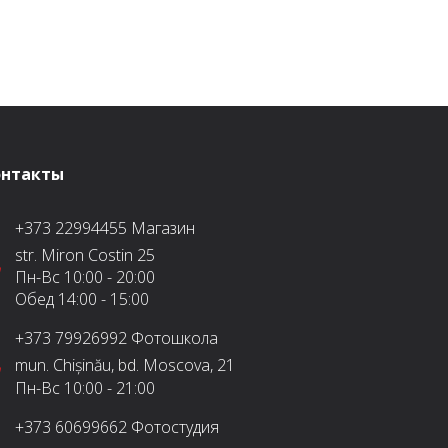
составляла
4.599 MDL.
5.399 MDL.
онтакты
+373 22994455
Магазин
str. Miron Costin 25
Пн-Вс
10:00 - 20:00
Обед
14:00 - 15:00
+373 79926992
Фотошкола
mun. Chișinău, bd. Moscova, 21
Пн-Вс
10:00 - 21:00
+373 60699662
Фотостудия