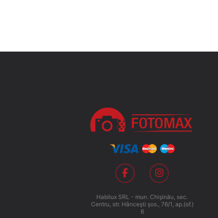
сос
4.0
Habilux SRL - mun. Chişinău, sec.
Centru, str. Hânceşti şos., 76/1, ap.(of.)
6