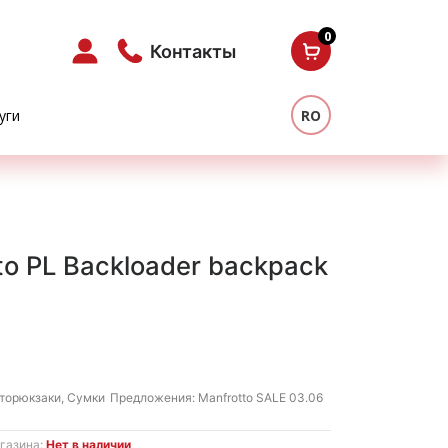
0
Контакты
уги
RO
to PL Backloader backpack
я
щая
торюкзаки
,
Сумки
Предложения:
Manfrotto SALE 03.06
 MDL.
газина:
Нет в наличии