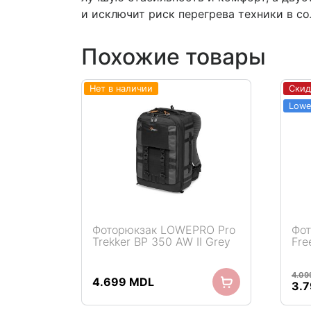
и исключит риск перегрева техники в со
Похожие товары
Нет в наличии
Скид
Фоторюкзак LOWEPRO Pro
Фо
Trekker BP 350 AW II Grey
Fre
Подробнее
4.09
4.699
MDL
Пер
3.
це