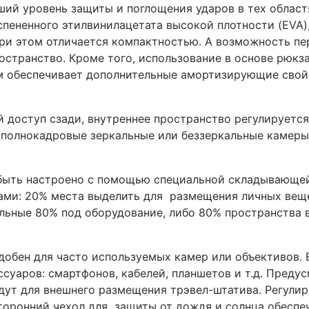
ий уровень защиты и поглощения ударов в тех областя
спененного этилвинилацетата высокой плотности (EVA
при этом отличается компактностью. А возможность п
остранство. Кроме того, использование в основе рюк
м обеспечивает дополнительные амортизирующие свойс
ый доступ сзади, внутреннее пространство регулирует
 полнокадровые зеркальные или беззеркальные камеры 
быть настроено с помощью специальной складывающе
ами: 20% места выделить для размещения личных веще
льные 80% под оборудование, либо 80% пространства 
удобен для часто используемых камер или объективов.
суаров: смартфонов, кабелей, планшетов и т.д. Предус
дут для внешнего размещения трэвел-штатива. Регули
торонний чехол для защиты от дождя и солнца обеспе