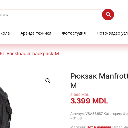
кола
Аренда техники
Фотостудия
Фото-видео усл
 PL Backloader backpack M
Рюкзак Manfrot
M
3.999
MDL
Первоначальна
Теку
3.399
MDL
цена
цена:
Артикул:
VBA33687
Категория:
Фо
- 31.08
составляла
3.399
Магазин:
Нет в наличии
Склад ма