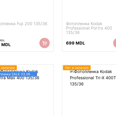
опленка Fuji 200 135/36
Фотопленка Kodak
Professional Portra 400
135/36
MDL
699
MDL
воначальная
Текущая
9
MDL
а
цена:
тавляла
259 MDL.
 MDL.
в наличии
Нет в наличии
Фотопленка SALE 03.06 - 31.08