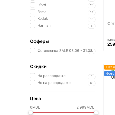
Ilford
25
Foma
13
Kodak
15
Фот
Harman
6
Подробнее
349
Офферы
Пер
25
цен
Фотопленка SALE 03.06 - 31.08
47
сос
349
Скидки
Нет 
На распродаже
1
Не на распродаже
60
Цена
0
MDL
2.999
MDL