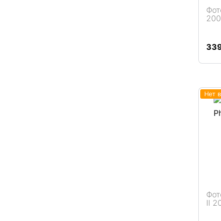
Фот
200
Подробнее
33
Нет 
Фот
II 