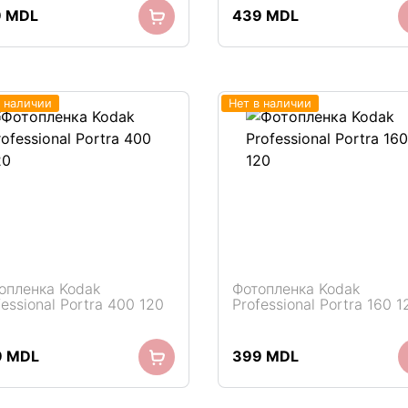
9
MDL
439
MDL
в наличии
Нет в наличии
опленка Kodak
Фотопленка Kodak
fessional Portra 400 120
Professional Portra 160 1
9
MDL
399
MDL