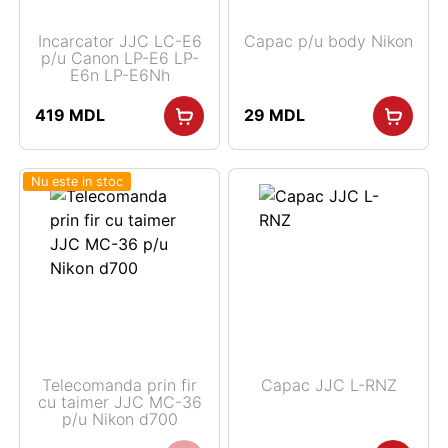
Incarcator JJC LC-E6
Capac p/u body Nikon
p/u Canon LP-E6 LP-
E6n LP-E6Nh
419
MDL
29
MDL
Nu este in stoc
Telecomanda prin fir
Capac JJC L-RNZ
cu taimer JJC MC-36
p/u Nikon d700