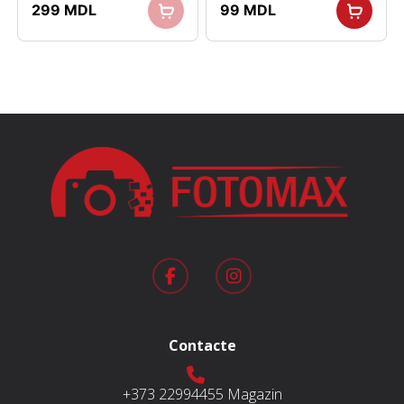
299
MDL
99
MDL
Contacte
+373 22994455
Magazin