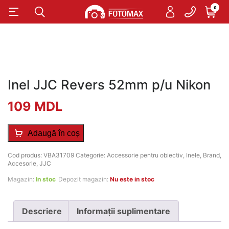
0
Inel JJC Revers 52mm p/u Nikon
109
MDL
Adaugă în coș
Cod produs:
VBA31709
Categorie:
Accessorie pentru obiectiv
,
Inele
,
Brand
,
Accesorie
,
JJC
Magazin:
In stoc
Depozit magazin:
Nu este in stoc
Descriere
Informații suplimentare