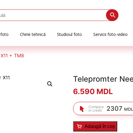
 foto
Chirie tehnică
Studioul foto
Servicii foto-video
 X11 + TM8
Telepromter Ne
6.590
MDL
Cumpara
2307
MDL
in credit
Adaugă în coș