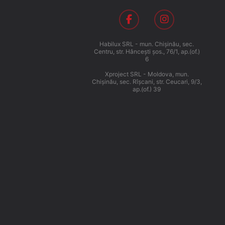
Habilux SRL - mun. Chişinău, sec.
Centru, str. Hânceşti şos., 76/1, ap.(of.)
6
Xproject SRL - Moldova, mun.
Chişinău, sec. Rîşcani, str. Ceucari, 9/3,
ap.(of.) 39