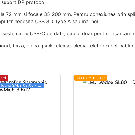
 suport DP protocol.
a la 72 mm si focale 35-200 mm. Pentru conexiunea prin spl
omputer necesita USB 3.0 Type A sau mai nou.
oseste cablu USB-C de date; cablul doar pentru incarcare nu 
od, baza, placa quick release, clema telefon si set cabluri
ceri
Nu este in stoc
Microfoane SALE 03.06 - 31.08