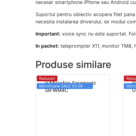
necesar smartphone iPhone sau Android cu
Suportul pentru obiectiv acopera filet pan
necesita instalarea driverului, iar modul c
Important:
voice sync nu este suportat. Fol
In pachet:
teleprompter X11, monitor TM8, ho
Produse similare
Reduceri
Redu
Microfoane SALE 03.06 - 31.08