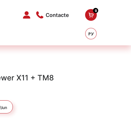
0
Contacte
РУ
ewer X11 + TM8
\lun