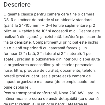
Descriere
O geantă clasică pentru cameră care ține o cameră
DSLR cu mâner de baterie și un obiectiv standard
(până la 24-105 mm) + 3-4 lentile suplimentare și 2
blitz-uri + tabletă de 10″ și accesorii mici. Geanta este
realizată din ușoară și rezistentă. țesătură: poliester de
înaltă densitate. Compartimentul principal este închis
cu o clapă superioară cu cataramă fastex și un
fermoar (2 în față, 2 în lateral și 2 în lateral). 1 pe
spate), precum și buzunarele din interiorul clapei ajută
la organizarea accesoriilor și obiectelor personale:
huse, filtre, produse de curățat, documente, telefon,
pereții groși cu căptușeală protejează camera de
impact organizare mai buna (de exemplu acolo. poti
pune cablurile).
Pentru transportul confortabil, Nova 200 AW II are un
mâner moale, o curea de umăr detașabilă (cu o pernă
de umăr reglabilă) și un ochi pentru atașarea la