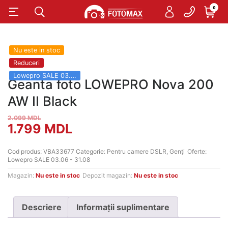
0
Nu este in stoc
Reduceri
Lowepro SALE 03.06 - 31.08
Geanta foto LOWEPRO Nova 200
AW II Black
2.099
MDL
Prețul
Prețul
1.799
MDL
inițial
curent
Cod produs:
VBA33677
Categorie:
Pentru camere DSLR
,
Genți
Oferte:
Lowepro SALE 03.06 - 31.08
a
este:
Magazin:
Nu este in stoc
Depozit magazin:
Nu este in stoc
fost:
1.799 MDL.
2.099 MDL.
Descriere
Informații suplimentare